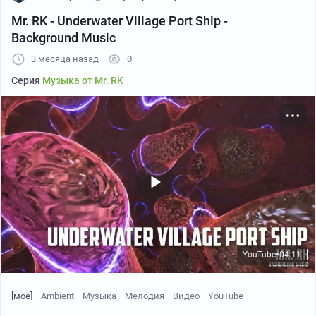
Mr. RK - Underwater Village Port Ship -
Background Music
3 месяца назад
0
Серия
Музыка от Mr. RK
YouTube
04:11
●
[моё]
Ambient
Музыка
Мелодия
Видео
YouTube