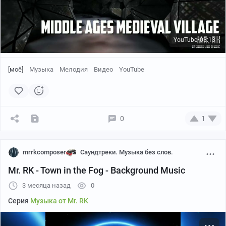
YouTube
03:13
●
[моё]
Музыка
Мелодия
Видео
YouTube
0
1
mrrkcomposer
Саундтреки. Музыка без слов.
Mr. RK - Town in the Fog - Background Music
3 месяца назад
0
Серия
Музыка от Mr. RK