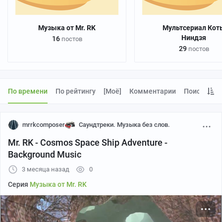
Музыка от Mr. RK
Мультсериал Кот
Ниндзя
16
постов
29
постов
По времени
По рейтингу
[моё]
Комментарии
Поиск
mrrkcomposer
Саундтреки. Музыка без слов.
Mr. RK - Cosmos Space Ship Adventure -
Background Music
3 месяца назад
0
Серия
Музыка от Mr. RK