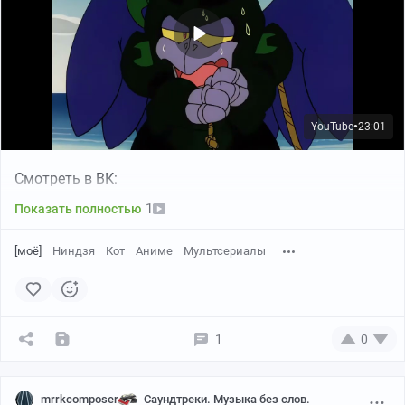
YouTube
23:01
●
Смотреть в ВК:
1
Показать полностью
[моё]
Ниндзя
Кот
Аниме
Мультсериалы
1
0
mrrkcomposer
Саундтреки. Музыка без слов.