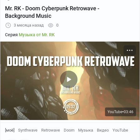
Mr. RK - Doom Cyberpunk Retrowave -
Background Music
3 месяца назад
0
Серия
Музыка от Mr. RK
YouTube
03:46
●
[моё]
Synthwave
Retrowave
Doom
Музыка
Видео
YouTube