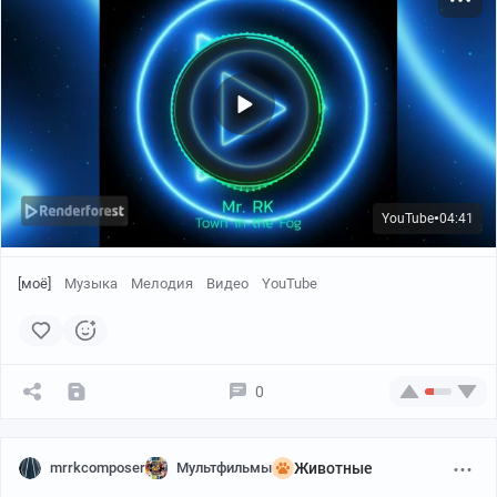
YouTube
04:41
●
[моё]
Музыка
Мелодия
Видео
YouTube
0
mrrkcomposer
Мультфильмы
Животные