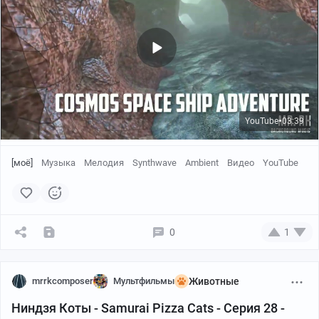
YouTube
03:39
●
[моё]
Музыка
Мелодия
Synthwave
Ambient
Видео
YouTube
0
1
mrrkcomposer
Мультфильмы
Животные
Ниндзя Коты - Samurai Pizza Cats - Серия 28 -