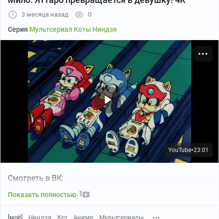
3 месяца назад
0
Серия
Мультсериал Коты Ниндзя
YouTube
23:01
●
Смотреть в ВК:
1
Показать полностью
[моё]
Ниндзя
Кот
Аниме
Мультсериалы