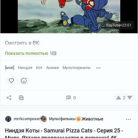
YouTube
23:01
●
Смотреть в ВК:
1
Показать полностью
[моё]
Ниндзя
Кот
Аниме
Мультсериалы
0
2
mrrkcomposer
Мультфильмы
Животные
Ниндзя Коты - Samurai Pizza Cats - Серия 25 -
Мило. Яттаро превращается в девушку! 4K