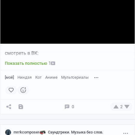
смотреть в ВК:
1
Показать полностью
[моё]
Ниндзя
Кот
Аниме
Мультсериалы
0
2
mrrkcomposer
Саундтреки. Музыка без слов.