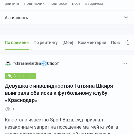
рейтинг
подписчик
подписок
пост
в горячем
Активность
поставил
0
плюсов и
0
минусов
По времени
По рейтингу
[моё]
Комментарии
Поиск
fckrasnodardsa
Спорт
Закреплено
Девушка с инвалидностью Татьяна Шкиря
выиграла оба иска к футбольному клубу
«Краснодар»
0
Как стало известно Sport Baza, суд признал
незаконным запрет на посещение матчей клуба, а