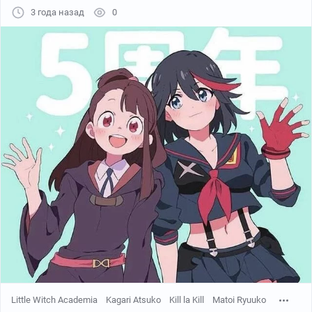
3 года назад
0
siyou5
HM_Hmongt
Little Witch Academia
Kagari Atsuko
Kill la Kill
Matoi Ryuuko