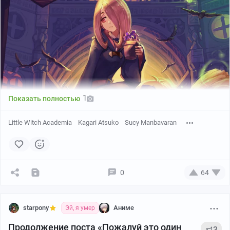
1
Показать полностью
Little Witch Academia
Kagari Atsuko
Sucy Manbavaran
0
64
starpony
Аниме
Эй, я умер
Продолжение поста «Пожалуй это один
3