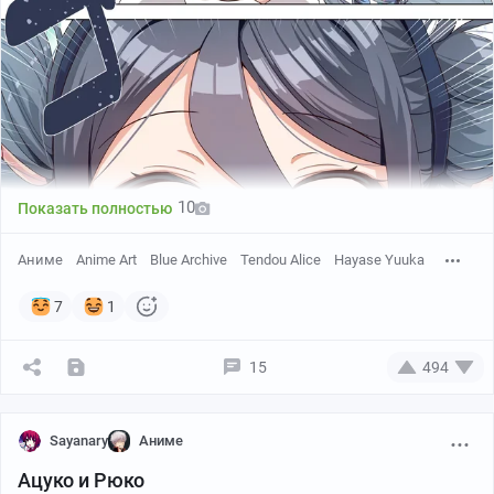
res1dents1eeper
10
Показать полностью
Аниме
Anime Art
Blue Archive
Tendou Alice
Hayase Yuuka
7
1
15
494
Sayanary
Аниме
Ацуко и Рюко