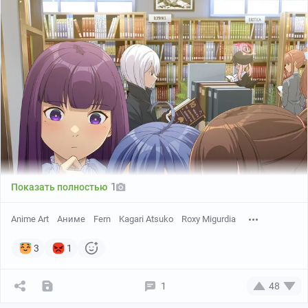
1
Показать полностью
Anime Art
Аниме
Fern
Kagari Atsuko
Roxy Migurdia
3
1
1
48