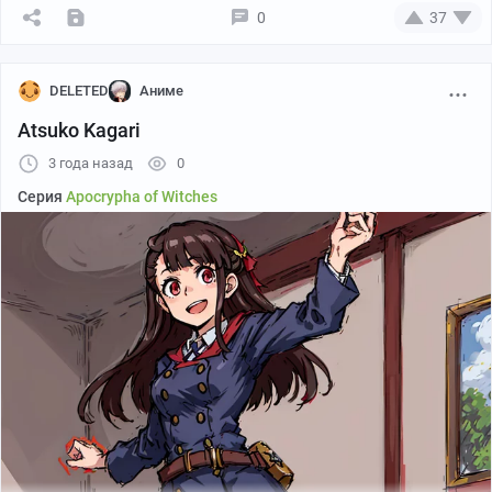
0
37
DELETED
Аниме
Atsuko Kagari
3 года назад
0
Серия
Apocrypha of Witches
Reverentfox