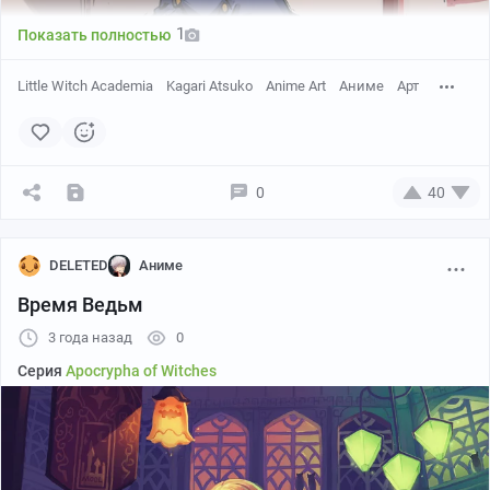
1
Показать полностью
Little Witch Academia
Kagari Atsuko
Anime Art
Аниме
Арт
0
40
Leukocrisp
DELETED
Аниме
Время Ведьм
3 года назад
0
Серия
Apocrypha of Witches