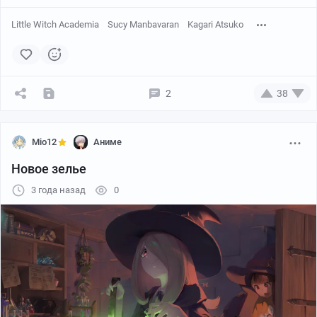
Little Witch Academia
Sucy Manbavaran
Kagari Atsuko
2
38
Автор:
Mikuneki
Mio12
Аниме
Новое зелье
3 года назад
0