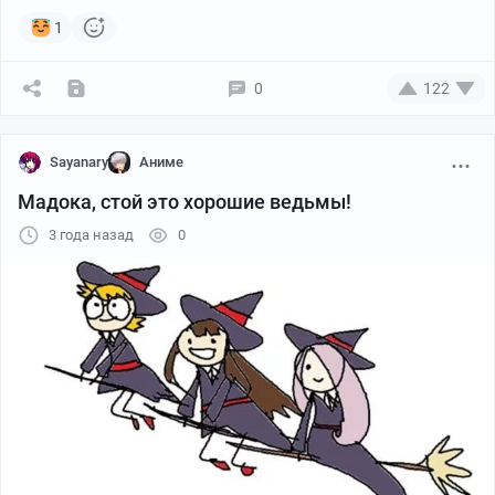
1
0
122
Sayanary
Аниме
Мадока, стой это хорошие ведьмы!
3 года назад
0