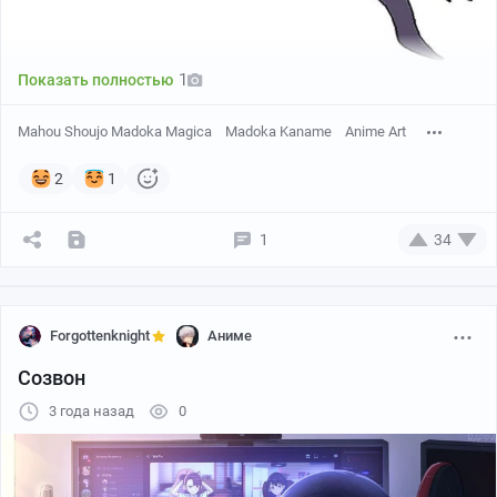
Reia_76
blanchat
1
Показать полностью
Mahou Shoujo Madoka Magica
Madoka Kaname
Anime Art
2
1
1
34
Forgottenknight
Аниме
Созвон
3 года назад
0