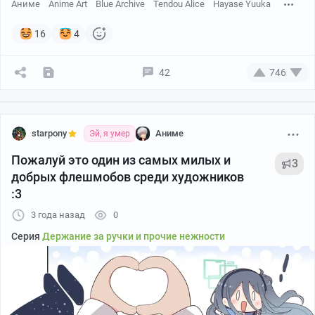
Аниме
Anime Art
Blue Archive
Tendou Alice
Hayase Yuuka
16
4
42
746
starpony
Аниме
Эй, я умер
Пожалуй это один из самых милых и
3
добрых флешмобов среди художников
:3
3 года назад
0
Серия
Держание за ручки и прочие нежности