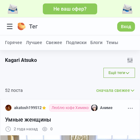
Не ваш офер?
Тег
Вход
Горячее
Лучшее
Свежее
Подписки
Блоги
Темы
Kagari Atsuko
Ещё теги
52 поста
сначала свежее
akatosh199512
Аниме
Люблю кофе Химеко
Умные женщины
2 года назад
0