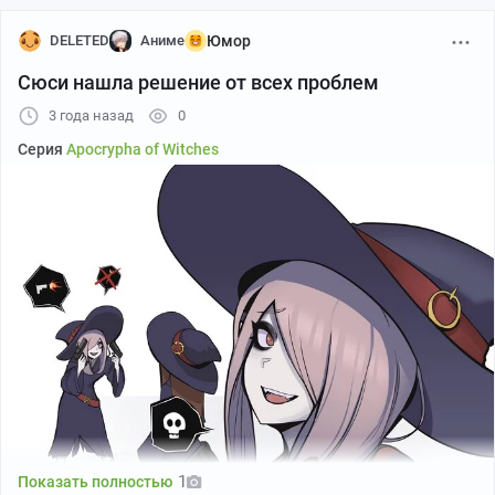
DELETED
Аниме
Юмор
Сюси нашла решение от всех проблем
3 года назад
0
Серия
Apocrypha of Witches
1
Показать полностью