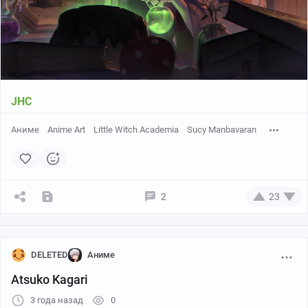
JHC
Аниме
Anime Art
Little Witch Academia
Sucy Manbavaran
2
23
DELETED
Аниме
Atsuko Kagari
3 года назад
0