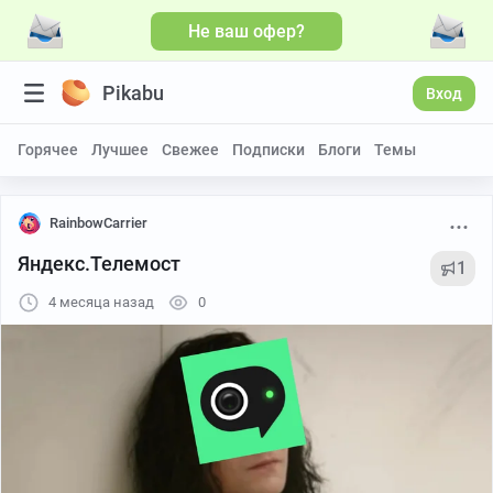
Не ваш офер?
Pikabu
Вход
Горячее
Лучшее
Свежее
Подписки
Блоги
Темы
RainbowCarrier
Яндекс.Телемост
1
4 месяца назад
0