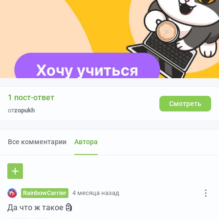
1 пост-ответ
Смотреть
от
zopukh
Все комментарии
Автора
RainbowCarrier
4 месяца назад
Да что ж такое 🗿