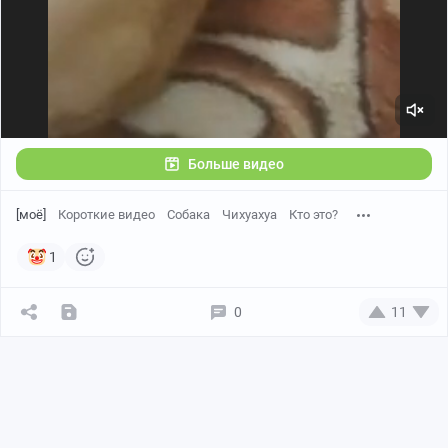
Больше видео
[моё]
Короткие видео
Собака
Чихуахуа
Кто это?
1
0
11