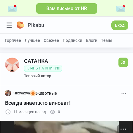
Вам письмо от HR
Больше видео
Pikabu
Вход
Горячее
Лучшее
Свежее
Подписки
Блоги
Темы
CATAHKA
ГЛЯНЬ НА КНИГУ!!!
Топовый автор
Чихуахуа
Животные
Всегда знает,кто виноват!
11 месяцев назад
0