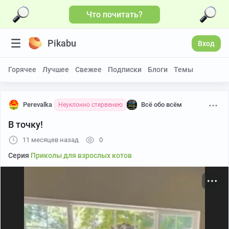
Что почитать?
Больше видео
Pikabu
Вход
Горячее
Лучшее
Свежее
Подписки
Блоги
Темы
Perevalka
Всё обо всём
Неуклонно стервенею
В точку!
11 месяцев назад
0
Серия
Приколы для взрослых котов