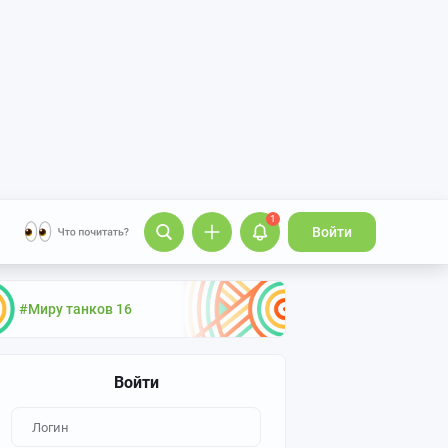
1
Войти
#Миру танков 16
Войти