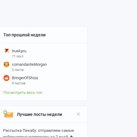
Топ прошлой недели
truekpru
71 пост
comandanteMorgan
2 поста
BringerOfShiza
9 постов
Посмотреть весь топ
Лучшие посты недели
Рассылка Пикабу: отправляем самые
🔥
рейтинговые материалы за 7 дней