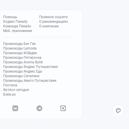
Помощь
Правила соцсети
Кодекс Пикабу
О рекомендациях
Команда Пикабу
О компании
Моб. приложение
Промокоды Биг Гик
Промокоды Lamoda
Промокоды М.Видео
Промокоды Пятерочка
Промокоды Aroma Butik
Промокоды Яндекс Путешествия
Промокоды Яндекс Еда
Промокоды Ситилинк
Промокоды Авито Путешествия
Постила
Футбол сегодня
Бэби.ру