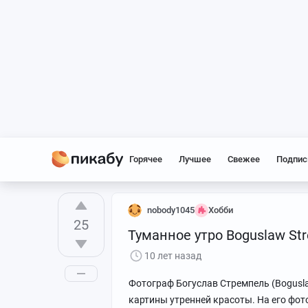
Горячее
Лучшее
Свежее
Подпис
nobody1045
Хобби
25
Туманное утро Boguslaw St
10 лет назад
Фотограф Богуслав Стремпель (Bogusla
картины утренней красоты. На его фо