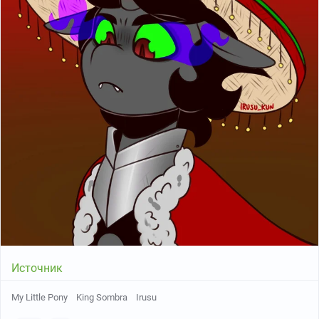
Источник
My Little Pony
King Sombra
Irusu