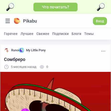
Что почитать?
Pikabu
Вход
Горячее
Лучшее
Свежее
Подписки
Блоги
Темы
Runoi
My Little Pony
Сомбреро
5 месяцев назад
0