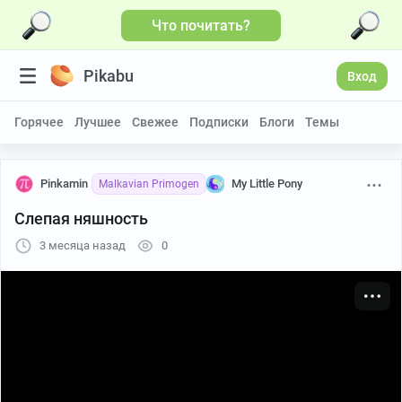
Что почитать?
Больше видео
Pikabu
Вход
Горячее
Лучшее
Свежее
Подписки
Блоги
Темы
Pinkamin
My Little Pony
Malkavian Primogen
Слепая няшность
3 месяца назад
0