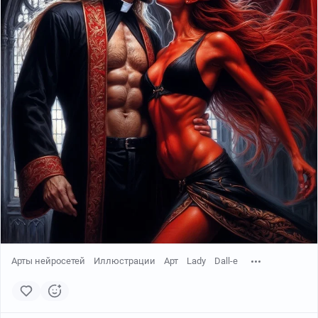
Арты нейросетей
Иллюстрации
Арт
Lady
Dall-e