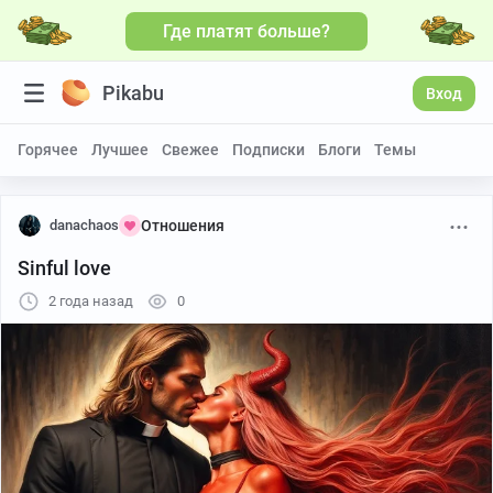
Где платят больше?
Pikabu
Вход
Горячее
Лучшее
Свежее
Подписки
Блоги
Темы
danachaos
Отношения
Sinful love
2 года назад
0