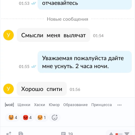
[моё]
Щенки
Хаски
Юмор
Образование
Принцесса
4
4
1
39