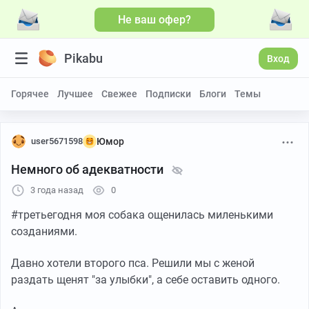
Не ваш офер?
Pikabu
Вход
Горячее
Лучшее
Свежее
Подписки
Блоги
Темы
user5671598
Юмор
Немного об адекватности
3 года назад
0
#третьегодня моя собака ощенилась миленькими
созданиями.
Давно хотели второго пса. Решили мы с женой
раздать щенят "за улыбки", а себе оставить одного.