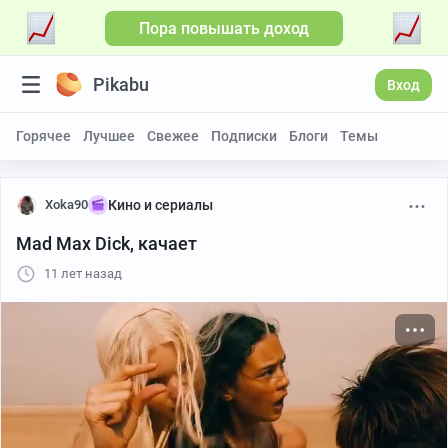
Пора повышать доход
Больше видео
Pikabu
Вход
Горячее
Лучшее
Свежее
Подписки
Блоги
Темы
Xoka90
Кино и сериалы
Mad Max Dick, качает
11 лет назад