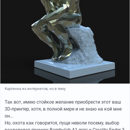
Картинка из интернетов, но в тему
Так вот, имею стойкое желание приобрести этот ваш
3D-принтер, хотя, в полной мере и не знаю на кой мне
он...
Но, охота как говорится, пуще неволи посему, выбор
разделился промеж Bambulab A1 mini и Creality Ender-3