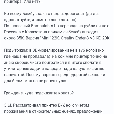
принтера. Или нет?..
Ко всему Бамбук как-то падла, дороговат (да-да,
здравствуйте, я- жмот. хлоп-хло-хлоп).
Полновесный Bambulab А1 в переводе на рубли ( я не с
России а с Казахстана причем с ебеней) выходит
около 35К. Версия "Mini" 22К. Creality Ender-3 V3 KE, 20К
Подытожим: в 3D-моделировании не в зуб ногой (но
где наша не пропадала); на кой мне принтер точно не
знаю скорей, чисто поиграться и в итоге сползти в
утилитарные задачи навроде: надо какую-то фигню -
напечатай. Посему вариант среднедорогой вешалки
для белья мал но не равен нулю.
Граждане, куда подскажите копать?
З.Ы, Рассматривал принтер Б\У, но, с учетом
проживания в относительных ебенях, предложений