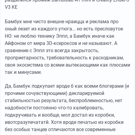
V3 KE
Бамбук мне чисто внешне нраицца и реклама про
оный лезет из каждого утюга... но есть пресловутое
НО: не люблю технику Эппл, а Бамбук иначе как
Айфоном от мира 3D-ксероксов и не называют. А
сравнение с Эппл это всегда закрытость,
проприетарность, требовательность к расходникам,
своя экосистема со всеми вытекающими как плюсами
так и минусами.
Да, Бамбук подкупает вроде б как всеми блогерами (и
прочими сочувствующими) декларируемой
стабильностью результата, беспроблемностью, нет
надобности постоянно что-то калибровать,
подкручивать и вообще, мол достал из коробки,
ивотсразупечататй. Хотя вроде печатью из коробки
без особых танцев отличаются все современные