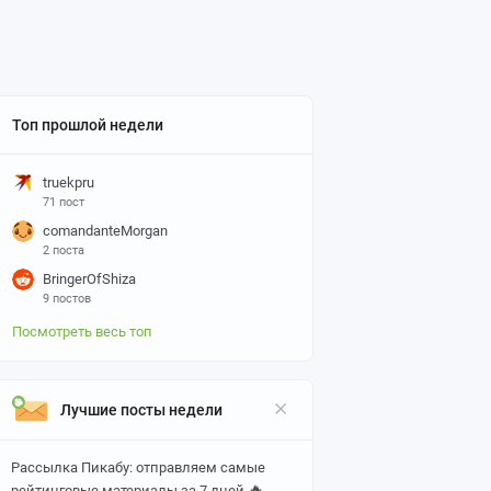
Топ прошлой недели
truekpru
71 пост
comandanteMorgan
2 поста
BringerOfShiza
9 постов
Посмотреть весь топ
Лучшие посты недели
Рассылка Пикабу: отправляем самые
🔥
рейтинговые материалы за 7 дней