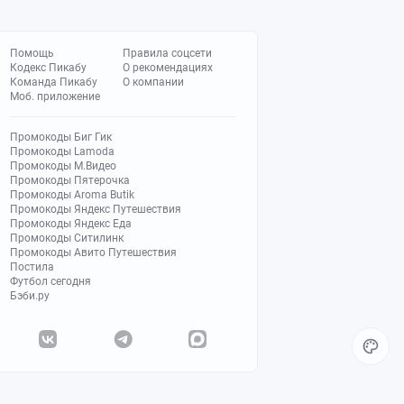
Помощь
Правила соцсети
Кодекс Пикабу
О рекомендациях
Команда Пикабу
О компании
Моб. приложение
Промокоды Биг Гик
Промокоды Lamoda
Промокоды М.Видео
Промокоды Пятерочка
Промокоды Aroma Butik
Промокоды Яндекс Путешествия
Промокоды Яндекс Еда
Промокоды Ситилинк
Промокоды Авито Путешествия
Постила
Футбол сегодня
Бэби.ру