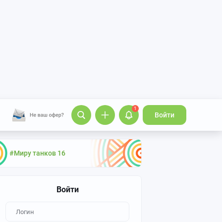
1
Войти
#Миру танков 16
Войти