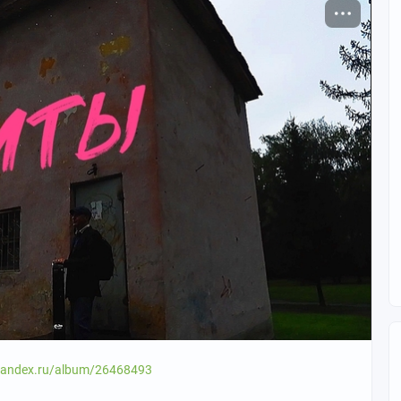
.yandex.ru/album/26468493