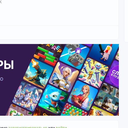
К
димо
зарегистрироваться
или
войти