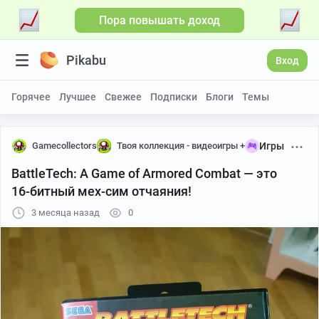
Пора повышать доход
Pikabu
Вход
Горячее
Лучшее
Свежее
Подписки
Блоги
Темы
Gamecollectors
Твоя коллекция - видеоигры +
Игры
BattleTech: A Game of Armored Combat — это
16-битный мех-сим отчаяния!
3 месяца назад
0