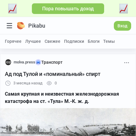
Пора повышать доход
Pikabu
Вход
Горячее
Лучшее
Свежее
Подписки
Блоги
Темы
molva.press
Транспорт
Ад под Тулой и «поминальный» спирт
3 месяца назад
0
Самая крупная и неизвестная железнодорожная
катастрофа на ст. «Тула» М.-К. ж. д.