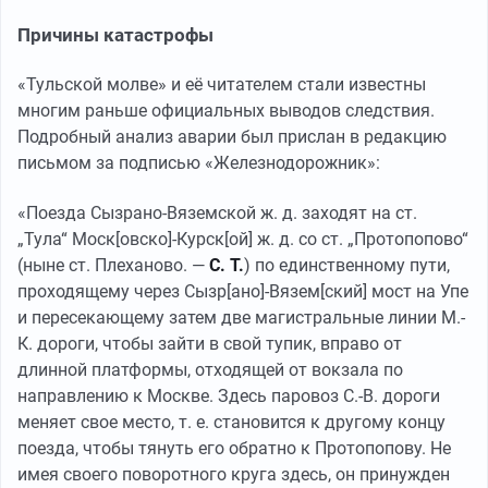
Причины катастрофы
«Тульской молве» и её читателем стали известны
многим раньше официальных выводов следствия.
Подробный анализ аварии был прислан в редакцию
письмом за подписью «Железнодорожник»:
«Поезда Сызрано-Вяземской ж. д. заходят на ст.
„Тула“ Моск[овско]-Курск[ой] ж. д. со ст. „Протопопово“
(ныне ст. Плеханово. —
С. Т.
) по единственному пути,
проходящему через Сызр[ано]-Вязем[ский] мост на Упе
и пересекающему затем две магистральные линии М.-
К. дороги, чтобы зайти в свой тупик, вправо от
длинной платформы, отходящей от вокзала по
направлению к Москве. Здесь паровоз С.-В. дороги
меняет свое место, т. е. становится к другому концу
поезда, чтобы тянуть его обратно к Протопопову. Не
имея своего поворотного круга здесь, он принужден