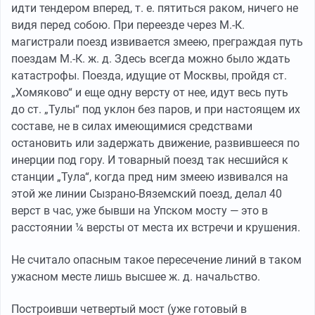
идти тендером вперед, т. е. пятиться раком, ничего не
видя перед собою. При переезде через М.-К.
магистрали поезд извивается змеею, преграждая путь
поездам М.-К. ж. д. Здесь всегда можно было ждать
катастрофы. Поезда, идущие от Москвы, пройдя ст.
„Хомяково“ и еще одну версту от нее, идут весь путь
до ст. „Тулы“ под уклон без паров, и при настоящем их
составе, не в силах имеющимися средствами
остановить или задержать движение, развившееся по
инерции под гору. И товарный поезд так несшийся к
станции „Тула“, когда пред ним змеею извивался на
этой же линии Сызрано-Вяземский поезд, делал 40
верст в час, уже бывши на Упском мосту — это в
расстоянии ¼ версты от места их встречи и крушения.
Не считало опасным такое пересечение линий в таком
ужасном месте лишь высшее ж. д. начальство.
Построивши четвертый мост (уже готовый в