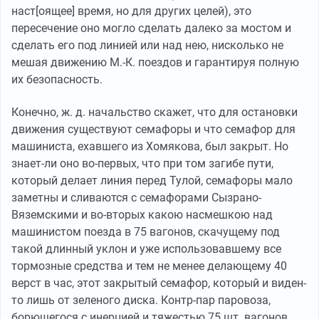
наст[оящее] время, но для других целей), это
пересечение оно могло сделать далеко за мостом и
сделать его под линией или над нею, нисколько не
мешая движению М.-К. поездов и гарантируя полную
их безопасность.
Конечно, ж. д. начальство скажет, что для остановки
движения существуют семафоры и что семафор для
машиниста, ехавшего из Хомякова, был закрыт. Но
знает-ли оно во-первых, что при том загибе пути,
который делает линия перед Тулой, семафоры мало
заметны и сливаются с семафорами Сызрано-
Вяземскими и во-вторых какою насмешкою над
машинистом поезда в 75 вагонов, скачущему под
такой длинный уклон и уже использовавшему все
тормозные средства и тем не менее делающему 40
верст в час, этот закрытый семафор, который и виден-
то лишь от зеленого диска. Контр-пар паровоза,
борющегося с инерцией и тяжестью 75 шт. вагонов,