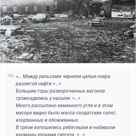
«…
Между рельсами чернели целые озера
разлитой нефти
<…>
Большие горы развороченных вагонов
громоздились у насыпи.
<…>
Много рассыпано каменного угля и в этом
мусоре видно было масса солдатских сапог,
изорванных и обожженных.
В грязи копошились ребятишки и набивали
карманы кусками сургуча.
<…>