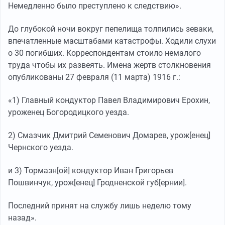
Немедленно было преступлено к следствию».
До глубокой ночи вокруг пепелища толпились зеваки,
впечатленные масштабами катастрофы. Ходили слухи
о 30 погибших. Корреспондентам стоило немалого
труда чтобы их развеять. Имена жертв столкновения
опубликованы 27 февраля (11 марта) 1916 г.:
«1) Главный кондуктор Павел Владимирович Ерохин,
уроженец Богородицкого уезда.
2) Смазчик Дмитрий Семенович Домарев, урож[енец]
Чернского уезда.
и 3) Тормазн[ой] кондуктор Иван Григорьев
Пошвинчук, урож[енец] Гродненской губ[ернии].
Последний принят на службу лишь неделю тому
назад».