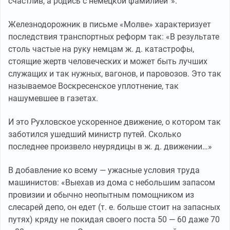
счастлив, а родись с немецкой фамилией“».
Железнодорожник в письме «Молве» характеризует
последствия транспортных реформ так: «В результате
столь частые на руку немцам ж. д. катастрофы,
стоящие жертв человеческих и может быть лучших
служащих и так нужных, вагонов, и паровозов. Это так
называемое Воскресенское уплотнение, так
нашумевшее в газетах.
И это Рухловское ускоренное движение, о котором так
заботился ушедший министр путей. Сколько
последнее произвело неурядицы в ж. д. движении…»
В добавление ко всему — ужасные условия труда
машинистов: «Выехав из дома с небольшим запасом
провизии и обычно неопытным помощником из
слесарей депо, он едет (т. е. больше стоит на запасных
путях) кряду не покидая своего поста 50 — 60 даже 70