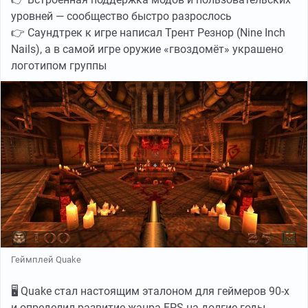
уровней — сообщество быстро разрослось
👉 Саундтрек к игре написал Трент Резнор (Nine Inch
Nails), а в самой игре оружие «гвоздомёт» украшено
логотипом группы
Геймплей Quake
🖥️ Quake стал настоящим эталоном для геймеров 90-х
и определил развитие жанра FPS на долгие годы.