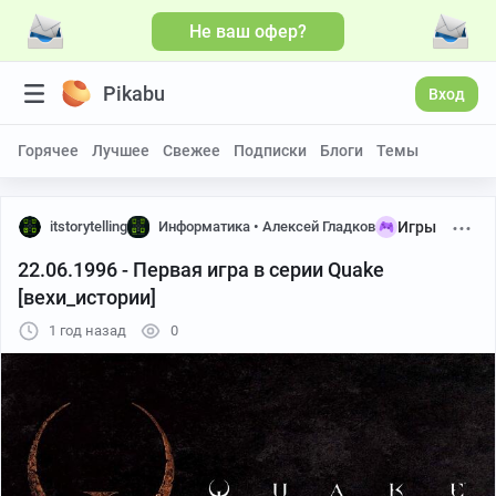
Не ваш офер?
Больше видео
Pikabu
Вход
Горячее
Лучшее
Свежее
Подписки
Блоги
Темы
itstorytelling
Информатика • Алексей Гладков
Игры
22.06.1996 - Первая игра в серии Quake
[вехи_истории]
1 год назад
0