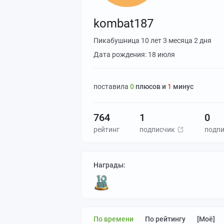
kombat187
Пикабушница
10 лет 3 месяца 2 дня
Дата рождения: 18 июля
поставилa
0
плюсов и
1
минус
764
1
0
рейтинг
подписчик
подп
Награды:
По времени
По рейтингу
[моё]