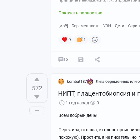
принципе невозможно, т.к. эндометрий
Показать полностью
[моё]
Беременность
УЗИ
Дети
Скрин
9
1
15
kombat187
Лига беременных или о
572
НИПТ, плацентобиопсия и 
1 год назад
0
Всем добрый день!
Пережила, отошла, в голове прояснило
похожую). Простите, я не писатель, н