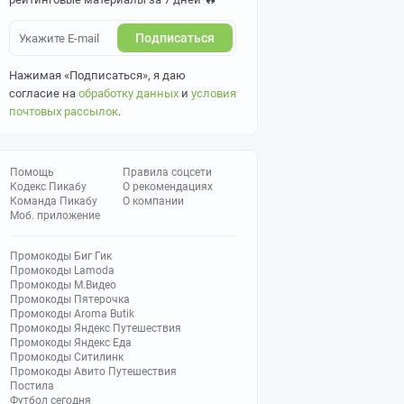
Подписаться
Нажимая «Подписаться», я даю
согласие на
обработку данных
и
условия
почтовых рассылок
.
Помощь
Правила соцсети
Кодекс Пикабу
О рекомендациях
Команда Пикабу
О компании
Моб. приложение
Промокоды Биг Гик
Промокоды Lamoda
Промокоды М.Видео
Промокоды Пятерочка
Промокоды Aroma Butik
Промокоды Яндекс Путешествия
Промокоды Яндекс Еда
Промокоды Ситилинк
Промокоды Авито Путешествия
Постила
Футбол сегодня