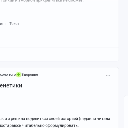
 тонкий и эмбрион прикрепиться не сможет.
инг
Текст
коло того
Здоровье
генетики
сь и я решила поделиться своей историей (недавно читала
о, постараюсь читабельно сформулировать.