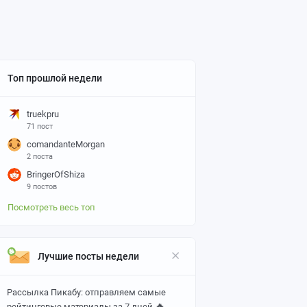
Топ прошлой недели
truekpru
71 пост
comandanteMorgan
2 поста
BringerOfShiza
9 постов
Посмотреть весь топ
Лучшие посты недели
Рассылка Пикабу: отправляем самые
🔥
рейтинговые материалы за 7 дней