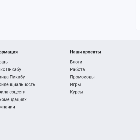
ормация
Наши проекты
ощь
Блоги
кс Пикабу
Работа
анда Пикабу
Промокоды
фиденциальность
Игры
ила соцсети
Курсы
комендациях
омпании