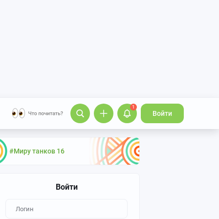
1
Войти
#Миру танков 16
Войти