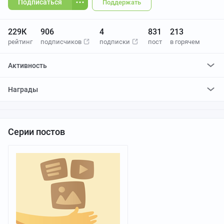
Подписаться
Поддержать
229К
906
4
831
213
рейтинг
подписчиков
подписки
пост
в горячем
Активность
поставил
86
плюсов и
4
минуса
Награды
отредактировал
0
постов
проголосовал за
0
редактирований
Серии постов