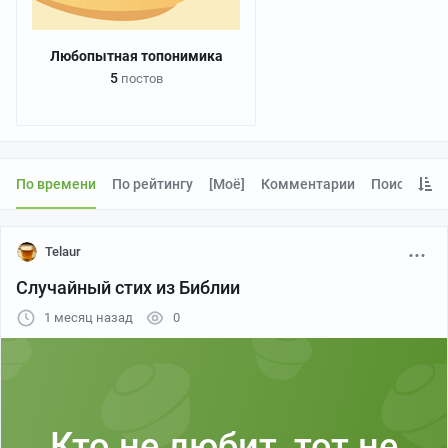
Любопытная топонимика
5
постов
По времени
По рейтингу
[моё]
Комментарии
Поиск
Telaur
Случайный стих из Библии
1 месяц назад
0
Кто не любит, тот не