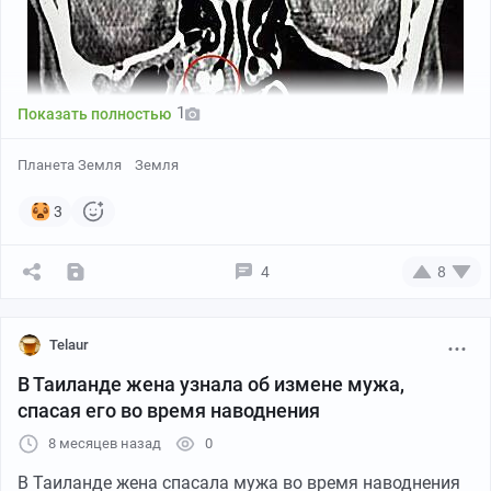
1
Показать полностью
Планета Земля
Земля
3
4
8
35-летняя Кандела Рейбо рассказала, что с детства
страдала от проблем с дыханием через нос. Женщина
Telaur
объяснила, что быстро привыкла дышать ртом, к тому
В Таиланде жена узнала об измене мужа,
же не знала, что это может привести к каким-либо
спасая его во время наводнения
негативным последствиям.
8 месяцев назад
0
Все изменилось в 2025 году, когда Рейбо обратилась в
В Таиланде жена спасала мужа во время наводнения