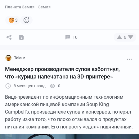
Планета Земля
Земля
3
В октябре женщина из деревни Домборембизи,
10
6
провинция Маникаленд, начала жаловаться на
неурядицы в семейной жизни. При этом она была
уверена, что во всем виноваты гоблины, которые
Telaur
якобы забирались в ее постель и портили атмосферу в
Менеджер производителя супов взболтнул,
доме. Помочь женщине вызвался 29-летний Каин
что «курица напечатана на 3D-принтере»
Мушайи, который называл себя народным целителем.
8 месяцев назад
0
Во время ритуала он потребовал, чтобы клиентка
Вице-президент по информационным технологиям
спустила брюки. Затем он провел горящей палкой у
американской пищевой компании Soup King
нее между ног. Мушайи заявил, что пламя должно
Campbell’s, производителе супов и консервов, потерял
изгнать гоблинов. После этого целитель внезапно
работу из-за того, что плохо отзывался о продуктах
набросился на женщину, повалил ее на пол и
питания компании. Его попросту «сдал» подчинённый.
попытался изнасиловать. Пострадавшая сумела
отбиться от Мушайи, причем в процессе борьбы у него