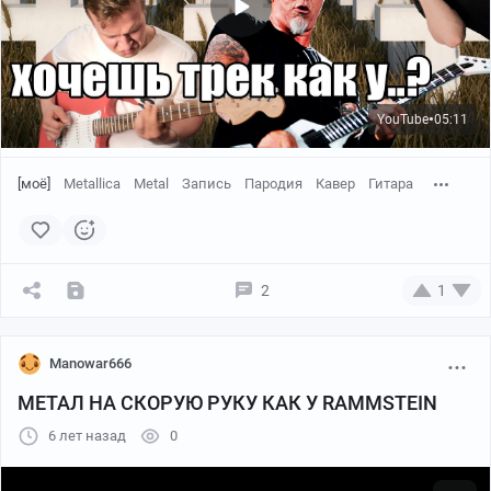
YouTube
05:11
●
[моё]
Metallica
Metal
Запись
Пародия
Кавер
Гитара
2
1
Manowar666
МЕТАЛ НА СКОРУЮ РУКУ КАК У RAMMSTEIN
6 лет назад
0