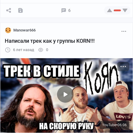
6
Manowar666
Написали трек как у группы KORN!!!
6 лет назад
0
YouTube
06:06
●