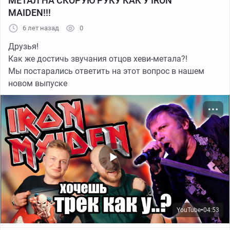
МЕТАЛ НА СКОРУЮ РУКУ КАК У IRON
MAIDEN!!!
6 лет назад
0
Друзья!
Как же достичь звучания отцов хеви-метала?!
Мы постарались ответить на этот вопрос в нашем
новом выпуске
YouTube
04:53
●