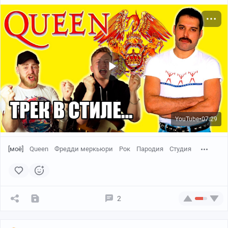
YouTube
07:29
●
[моё]
Queen
Фредди меркьюри
Рок
Пародия
Студия
2