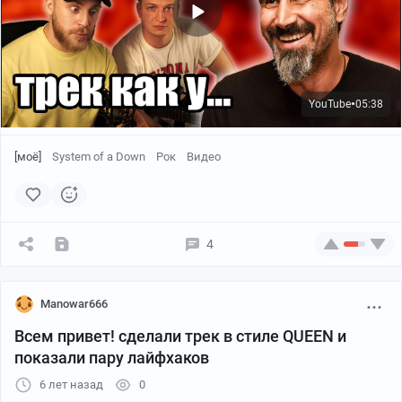
YouTube
05:38
●
[моё]
System of a Down
Рок
Видео
4
Manowar666
Всем привет! сделали трек в стиле QUEEN и
показали пару лайфхаков
6 лет назад
0