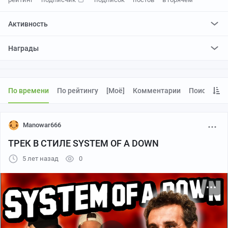
Активность
поставил
1
плюс и
0
минусов
Награды
По времени
По рейтингу
[моё]
Комментарии
Поиск
Manowar666
ТРЕК В СТИЛЕ SYSTEM OF A DOWN
5 лет назад
0