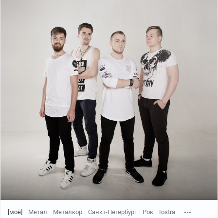
[моё]
Метал
Металкор
Санкт-Петербург
Рок
Iostra