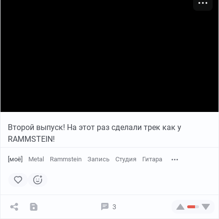
Второй выпуск! На этот раз сделали трек как у
RAMMSTEIN!
[моё]
Metal
Rammstein
Запись
Студия
Гитара
3