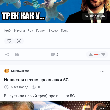
YouTube
05:46
●
[моё]
Nirvana
Рок
Гранж
Видео
Трек
2
Manowar666
Написали песню про вышки 5G
6 лет назад
0
Выпустили новый трек) про вышки 5G