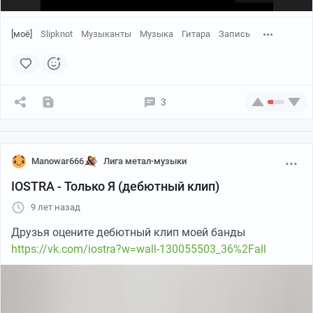
[моё]
Slipknot
Музыканты
Музыка
Гитара
Запись
3
Manowar666
Лига метал-музыки
IOSTRA - Только Я (дебютный клип)
9 лет назад
Друзья оцените дебютный клип моей банды
https://vk.com/iostra?w=wall-130055503_36%2Fall