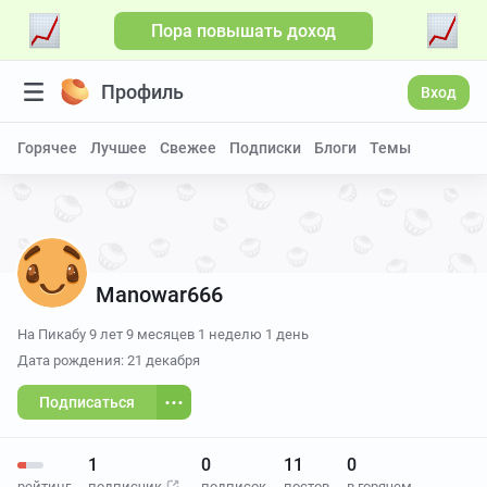
Пора повышать доход
Больше видео
Профиль
Вход
Горячее
Лучшее
Свежее
Подписки
Блоги
Темы
Manowar666
На Пикабу
9 лет 9 месяцев 1 неделю 1 день
Дата рождения: 21 декабря
Подписаться
1
0
11
0
рейтинг
подписчик
подписок
постов
в горячем