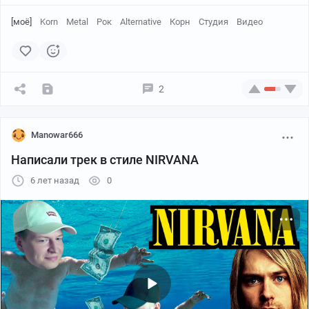
[моё]
Korn
Metal
Рок
Alternative
Корн
Студия
Видео
2
Manowar666
Написали трек в стиле NIRVANA
6 лет назад
0