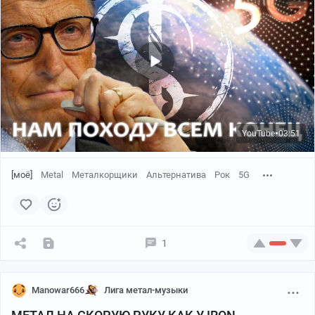
YouTube
03:51
●
[моё]
Metal
Металкорщики
Альтернатива
Рок
5G
1
Manowar666
Лига метал-музыки