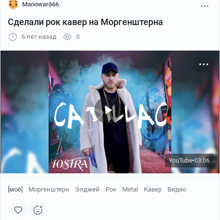
Manowar666
Сделали рок кавер на Моргенштерна
6 лет назад
0
YouTube
03:06
●
[моё]
Моргенштерн
Элджей
Рок
Metal
Кавер
Видео