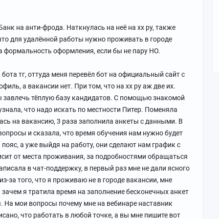
анк на анти-фрода. Наткнулась на неё на хх ру, также
 что для удалённой работы нужно проживать в городе
ла формальность оформления, если бы не пару НО.
а бота тг, оттуда меня перевёл бот на официальный сайт с
филь, а вакансии нет. При том, что на хх ру аж две их.
ы завлечь тёплую базу кандидатов. С помощью знакомой
узнала, что надо искать по местности Питер. Поменяла
ась на вакансию, 3 раза заполнила анкеты с данными. В
вопросы и сказала, что время обучения нам нужно будет
пояс, а уже выйдя на работу, они сделают нам график с
сит от места проживания, за подробностями обращаться
аписала в чат-поддержку, в первый раз мне не дали ясного
 из-за того, что я проживаю не в городе вакансии, мне
, зачем я тратила время на заполнение бесконечных анкет
ы. На мои вопросы почему мне на вебинаре наставник
писано, что работать в любой точке, а вы мне пишите вот