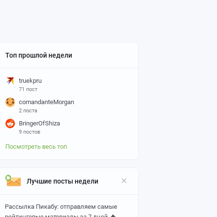
Топ прошлой недели
truekpru
71 пост
comandanteMorgan
2 поста
BringerOfShiza
9 постов
Посмотреть весь топ
Лучшие посты недели
Рассылка Пикабу: отправляем самые
🔥
рейтинговые материалы за 7 дней