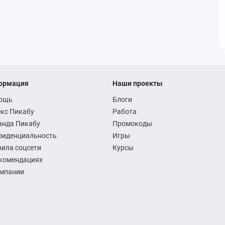
ормация
Наши проекты
ощь
Блоги
кс Пикабу
Работа
анда Пикабу
Промокоды
фиденциальность
Игры
ила соцсети
Курсы
комендациях
омпании