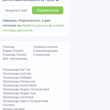
Подписаться
Нажимая «Подписаться», я даю
согласие на
обработку данных
и
условия
почтовых рассылок
.
Помощь
Правила соцсети
Кодекс Пикабу
О рекомендациях
Команда Пикабу
О компании
Моб. приложение
Промокоды Биг Гик
Промокоды Lamoda
Промокоды М.Видео
Промокоды Пятерочка
Промокоды Aroma Butik
Промокоды Яндекс Путешествия
Промокоды Яндекс Еда
Промокоды Ситилинк
Промокоды Авито Путешествия
Постила
Футбол сегодня