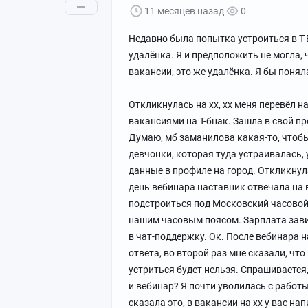
11 месяцев назад
0
Недавно была попытка устроиться в Т-Б
удалёнка. Я и предположить не могла,
вакансии, это же удалёнка. Я бы поня
Откликнулась на хх, хх меня перевёл н
вакансиями на Т-бнак. Зашла в свой про
Думаю, мб заманилова какая-то, чтоб
девчонки, которая туда устраивалась, 
данные в профиле на город. Откликнул
день вебинара наставник отвечала на 
подстроиться под Московский часовой 
нашим часовым поясом. Зарплата зави
в чат-поддержку. Ок. После вебинара н
ответа, во второй раз мне сказали, что
устриться будет нельзя. Спрашивается
и вебинар? Я почти уволилась с работ
сказала это, в вакансии на хх у вас на