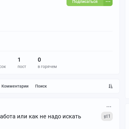
Подписаться
1
0
сок
пост
в горячем
Комментарии
Поиск
абота или как не надо искать
1