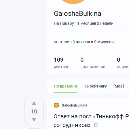
GaloshaBulkina
На Пикабу
11 месяцев 2 недели
поставил
0
плюсов и
0
минусов
109
0
0
рейтинг
подписчиков
подпи
По времени
По рейтингу
[моё]
GaloshaBulkina
10
Ответ на пост «Тинькофф Р
сотрудников»