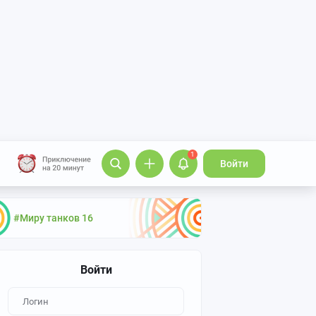
1
Войти
#Миру танков 16
Войти