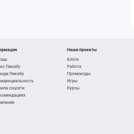
ормация
Наши проекты
ощь
Блоги
кс Пикабу
Работа
анда Пикабу
Промокоды
фиденциальность
Игры
ила соцсети
Курсы
комендациях
омпании