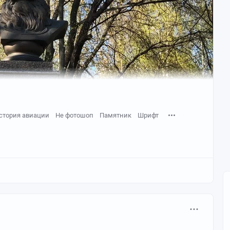
стория авиации
Не фотошоп
Памятник
Шрифт