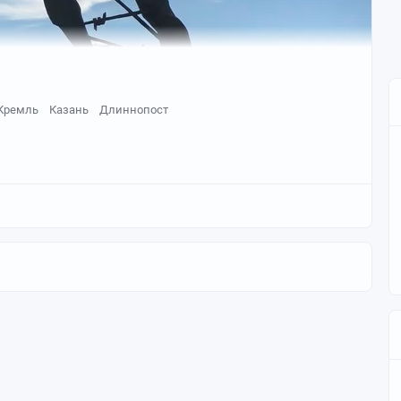
Кремль
Казань
Длиннопост