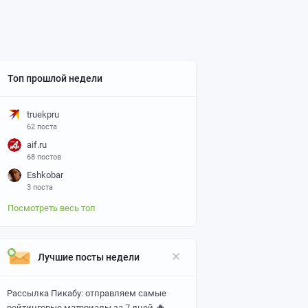
Топ прошлой недели
truekpru
62 поста
aif.ru
68 постов
Eshkobar
3 поста
Посмотреть весь топ
Лучшие посты недели
Рассылка Пикабу: отправляем самые
🔥
рейтинговые материалы за 7 дней