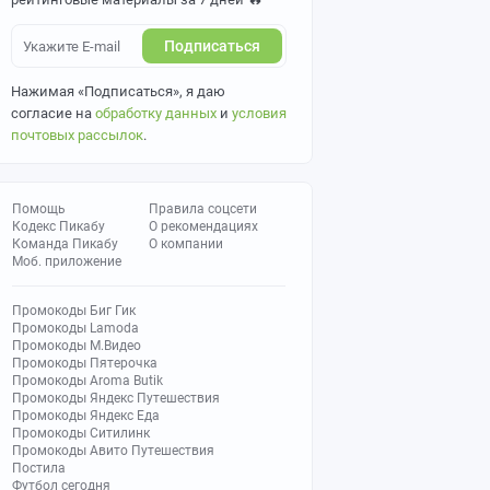
Подписаться
Нажимая «Подписаться», я даю
согласие на
обработку данных
и
условия
почтовых рассылок
.
Помощь
Правила соцсети
Кодекс Пикабу
О рекомендациях
Команда Пикабу
О компании
Моб. приложение
Промокоды Биг Гик
Промокоды Lamoda
Промокоды М.Видео
Промокоды Пятерочка
Промокоды Aroma Butik
Промокоды Яндекс Путешествия
Промокоды Яндекс Еда
Промокоды Ситилинк
Промокоды Авито Путешествия
Постила
Футбол сегодня