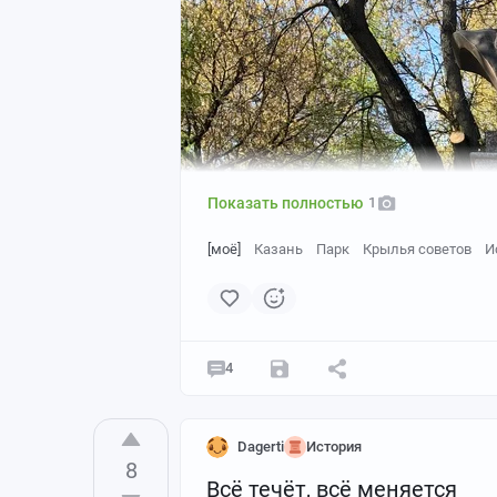
Показать полностью
1
[моё]
Казань
Парк
Крылья советов
И
4
Dagerti
История
8
Всё течёт, всё меняется