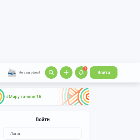
1
Войти
#Миру танков 16
Войти