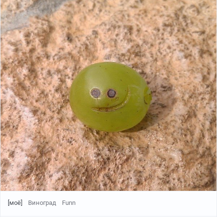
[моё]
Виноград
Funn