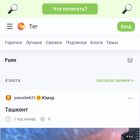
Что почитать?
Больше видео
Тег
Вход
Горячее
Лучшее
Свежее
Подписки
Блоги
Темы
Funn
4 поста
сначала свежее
yunusbek21
Юмор
Ташкент
1 год назад
0