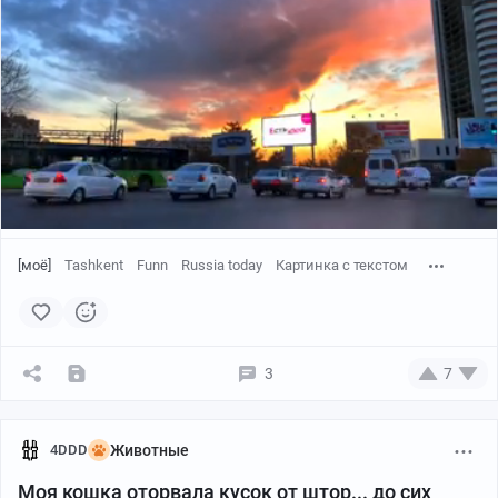
[моё]
Tashkent
Funn
Russia today
Картинка с текстом
3
7
4DDD
Животные
Моя кошка оторвала кусок от штор... до сих