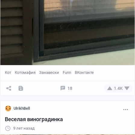
Кот
Котомафия
Занавески
Funn
ВКонтакте
18
1.4K
UlrikhBell
Веселая виноградинка
9 лет назад