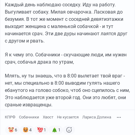
Каждый день наблюдаю соседку. Иду на работу.
Выгуливает собаку. Милая овчарочка. Ласковая до
безумия. В тот же момент с соседней девятиэтажки
выходит женщина с маленькой собачкой - и тут
начинается срач. Эти две дуры начинают лаятся друг
с другом и рвать.
Я к чему это. Собачники - скучающие люди, им нужен
срач, собачья драка по утрам,
Млять, ну ты знаешь, что в 8:00 вылетает твой враг -
нет, мы специально в 8:00 выводим гулять нашего
ебанутого на голово собоко, чтоб оно сцепилось с ним,
Это наблюдается уже второй год. Они это любят, они
сраные извращенцы.
КПРФ
Собачники
Хвост
Не кусается
Лариса Долина
6
4
1
1