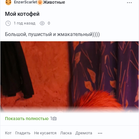
EnzerScarlet
Животные
Мой котофей
1 год назад
0
Большой, пушистый и жмакательный))))
1
Показать полностью
Кот
Гладить
Не кусается
Ласка
Дремота