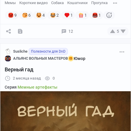
Мемы
Короткие видео
Собака
Кошатники
Прогулка
9
6
4
2
1
1
1
12
5
Susliche
Полезности для DnD
АЛЬЯНС ВОЛЬНЫХ МАСТЕРОВ
Юмор
Верный гад
2 месяца назад
0
Серия
Мемные артефакты