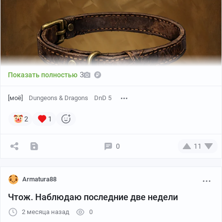
3
Показать полностью
[моё]
Dungeons & Dragons
DnD 5
2
1
0
11
Armatura88
Чтож. Наблюдаю последние две недели
2 месяца назад
0