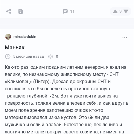
11
9
miroslavlukin
Маньяк
5 месяцев назад
0
Как-то раз, одним поздним летним вечером, я ехал на
велике, по незнакомому живописному месту - СНТ
«Климовец» (Питер). Доехал до окраины СНТ и
спешился что бы перелезть противопожарную
траншею глубиной ~2м. Вот я уже почти вылез на
поверхность, толкая велик впереди себя, и как вдруг в
моем поле зрения запотевших очков кто-то
материализовался из-за кустов. Это были два
мужичка и белый алабай. Естественно, пес лениво и
хаотично метался вокруг своего хозяина, не имея на