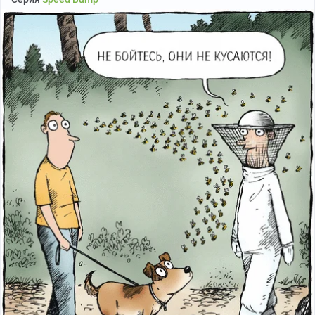
Забайкалью уточнили, что второй пострадавшей
стала 10-летняя девочка. Алабай напал на нее во
время прогулки с мамой. Та же ли эта собака в пресс-
службе не уточнили.
— Проводится проверка. Установлено, что ребенок с
мамой шла по улице. К ним подбежала собака,
предварительно, породы алабай и укусила девочку, —
сообщили в пресс-службе.
По словам матери пострадавшего ребенка, про
нападение ей рассказали местные жители. Вместе с
мужем они искали покусавшего ее сына алабая и
заехали в микрорайон Молодежный. Спросили у
местных жителей: «Не видели ли они здесь большую
собаку». В ответ им показали место, где сидела эта
собака. Инцидент произошел утром.
— Ее там все сторожили, чтобы она никуда не ушла. А
она никуда не уходила, такое ощущение, что ждала
хозяина, который ее привез. Мы звонили отловщикам