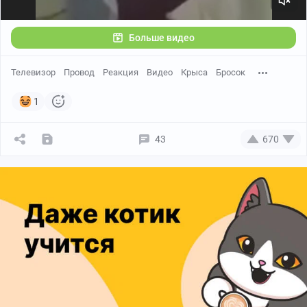
Больше видео
Телевизор
Провод
Реакция
Видео
Крыса
Бросок
1
43
670