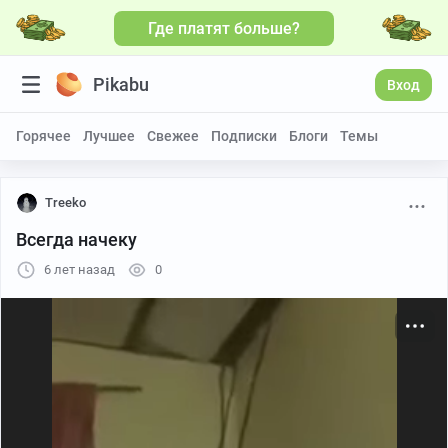
Где платят больше?
Больше видео
Pikabu
Вход
Горячее
Лучшее
Свежее
Подписки
Блоги
Темы
Treeko
Всегда начеку
6 лет назад
0