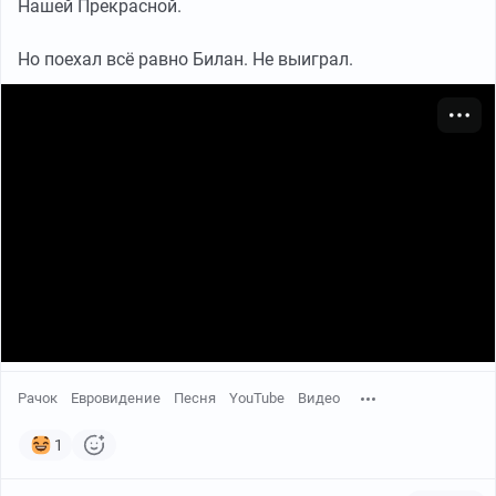
Нашей Прекрасной.
Но поехал всё равно Билан. Не выиграл.
Рачок
Евровидение
Песня
YouTube
Видео
1