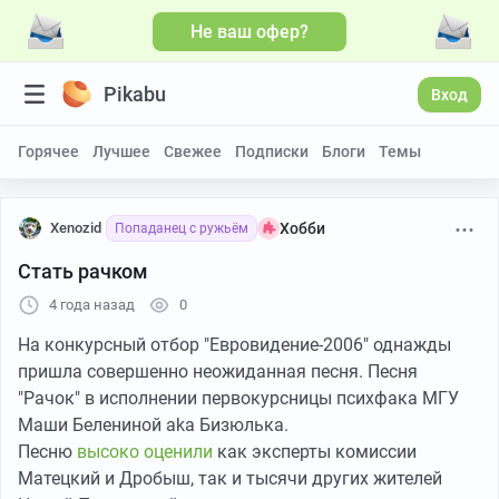
Не ваш офер?
Больше видео
Pikabu
Вход
Горячее
Лучшее
Свежее
Подписки
Блоги
Темы
Xenozid
Хобби
Попаданец с ружьём
Стать рачком
4 года назад
0
На конкурсный отбор "Евровидение-2006" однажды
пришла совершенно неожиданная песня. Песня
"Рачок" в исполнении первокурсницы психфака МГУ
Маши Белениной aka Бизюлька.
Песню
высоко оценили
как эксперты комиссии
Матецкий и Дробыш, так и тысячи других жителей