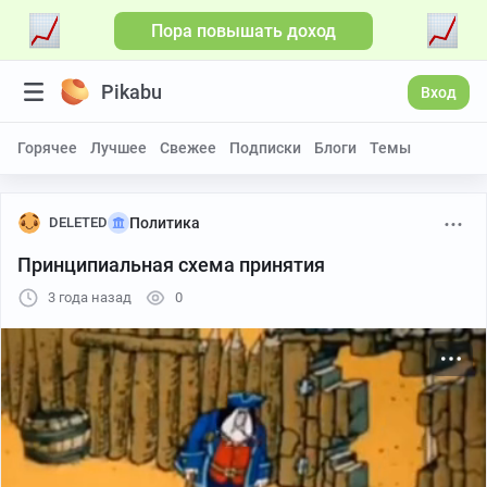
Пора повышать доход
Больше видео
Pikabu
Вход
Горячее
Лучшее
Свежее
Подписки
Блоги
Темы
DELETED
Политика
Принципиальная схема принятия
3 года назад
0