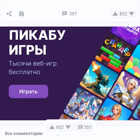
357
822
822
357
Все комментарии
Автора