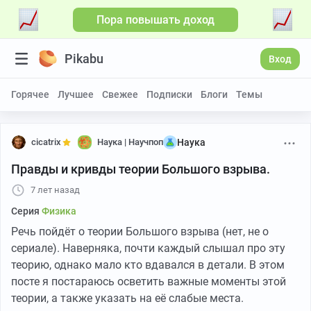
Пора повышать доход
Pikabu
Вход
Горячее
Лучшее
Свежее
Подписки
Блоги
Темы
cicatrix
Наука | Научпоп
Наука
Правды и кривды теории Большого взрыва.
7 лет назад
Серия
Физика
Речь пойдёт о теории Большого взрыва (нет, не о
сериале). Наверняка, почти каждый слышал про эту
теорию, однако мало кто вдавался в детали. В этом
посте я постараюсь осветить важные моменты этой
теории, а также указать на её слабые места.