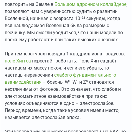
повторить на Земле в
Большом адронном коллайдере
,
позволяют нам с уверенностью судить о развитии
Вселенной, начиная с возраста 10⁻³² секунды, когда
вся наблюдаемая Вселенная была размером с
песчинку. Мы смогли убедиться, что наши модели по-
прежнему работают и при таких высоких энергиях.
При температурах порядка 1 квадриллиона градусов,
поле Хиггса
перестаёт работать. Поле Хиггса даёт
частицам их массу покоя, и если его убрать, то
частицы-переносчики
слабого фундаментального
взаимодействия
– бозоны W⁺, W⁻ и Z⁰ становятся
неотличимы от фотонов. Это означает, что слабое и
электромагнитное взаимодействия при таких
условиях объединяются в одно – электрослабое.
Период времени, когда такие условия имели место,
называется электрослабая эпоха.
Эти условия мы ещё можем воспроизвести, на БАК, но