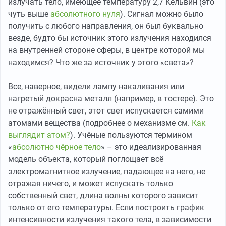
излучать тело, имеющее температуру 2,7 Кельвин (это
чуть выше
абсолютного нуля
). Сигнал можно было
получить с любого направления, он был буквально
везде, будто бы источник этого излучения находился
на внутренней стороне сферы, в центре которой мы
находимся? Что же за источник у этого «света»?
Все, наверное, видели лампу накаливания или
нагретый докрасна металл (например, в тостере). Это
не отражённый свет, этот свет испускается самими
атомами вещества (подробнее о механизме см.
Как
выглядит атом?
). Учёные пользуются термином
«
абсолютно чёрное тело
» – это идеализированная
модель объекта, который поглощает всё
электромагнитное излучение, падающее на него, не
отражая ничего, и может испускать только
собственный свет, длина волны которого зависит
только от его температуры. Если построить график
интенсивности излучения такого тела, в зависимости