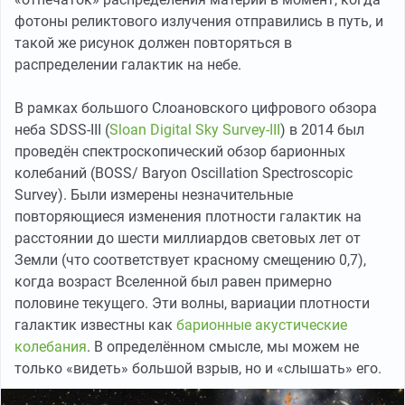
фотоны реликтового излучения отправились в путь, и
такой же рисунок должен повторяться в
распределении галактик на небе.
В рамках большого Слоановского цифрового обзора
неба SDSS-III (
Sloan Digital Sky Survey-III
) в 2014 был
проведён спектроскопический обзор барионных
колебаний (BOSS/ Baryon Oscillation Spectroscopic
Survey). Были измерены незначительные
повторяющиеся изменения плотности галактик на
расстоянии до шести миллиардов световых лет от
Земли (что соответствует красному смещению 0,7),
когда возраст Вселенной был равен примерно
половине текущего. Эти волны, вариации плотности
галактик известны как
барионные акустические
колебания
. В определённом смысле, мы можем не
только «видеть» большой взрыв, но и «слышать» его.