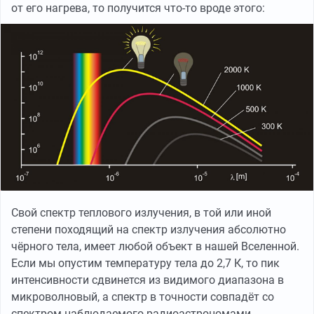
от его нагрева, то получится что-то вроде этого:
Свой спектр теплового излучения, в той или иной
степени походящий на спектр излучения абсолютно
чёрного тела, имеет любой объект в нашей Вселенной.
Если мы опустим температуру тела до 2,7 К, то пик
интенсивности сдвинется из видимого диапазона в
микроволновый, а спектр в точности совпадёт со
спектром наблюдаемого радиоастрономами