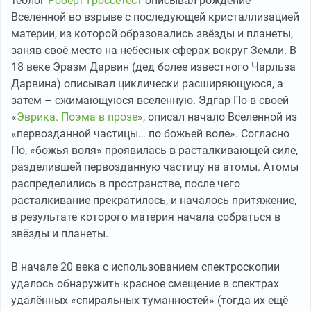
теолог
Роберт Гроссетест
описывал рождение
Вселенной во взрыве с последующей кристаллизацией
материи, из которой образовались звёзды и планеты,
заняв своё место на небесных сферах вокруг Земли. В
18 веке Эразм Дарвин (дед более известного Чарльза
Дарвина) описывал циклически расширяющуюся, а
затем – сжимающуюся вселенную. Эдгар По в своей
«
Эврика. Поэма в прозе
», описал начало Вселенной из
«первозданной частицы… по божьей воле». Согласно
По, «божья воля» проявилась в расталкивающей силе,
разделившей первозданную частицу на атомы. Атомы
распределились в пространстве, после чего
расталкивание прекратилось, и началось притяжение,
в результате которого материя начала собраться в
звёзды и планеты.
В начале 20 века с использованием спектроскопии
удалось обнаружить красное смещение в спектрах
удалённых «спиральных туманностей» (тогда их ещё