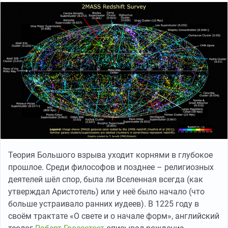
Теория Большого взрыва уходит корнями в глубокое
прошлое. Среди философов и позднее – религиозных
деятелей шёл спор, была ли Вселенная всегда (как
утверждал Аристотель) или у неё было начало (что
больше устраивало ранних иудеев). В 1225 году в
своём трактате «О свете и о начале форм», английский