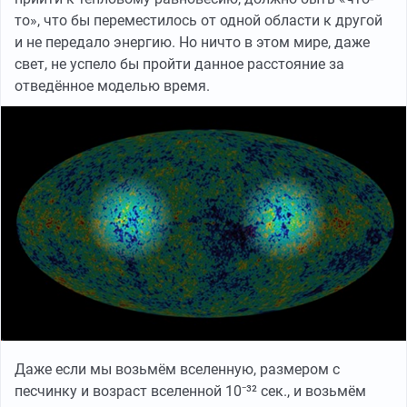
то», что бы переместилось от одной области к другой
и не передало энергию. Но ничто в этом мире, даже
свет, не успело бы пройти данное расстояние за
отведённое моделью время.
Даже если мы возьмём вселенную, размером с
песчинку и возраст вселенной 10⁻³² сек., и возьмём