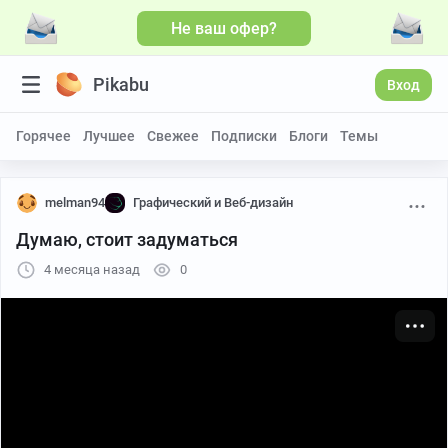
Не ваш офер?
Больше видео
Pikabu
Вход
Горячее
Лучшее
Свежее
Подписки
Блоги
Темы
melman94
Графический и Веб-дизайн
Думаю, стоит задуматься
4 месяца назад
0