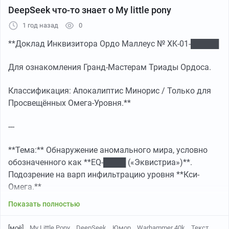
DeepSeek что-то знает о My little pony
1 год назад
0
**Доклад Инквизитора Ордо Маллеус № XK-01-█████
Для ознакомления Гранд-Мастерам Триады Ордоса.
Классификация: Апокалиптис Минорис / Только для
Просвещённых Омега-Уровня.**
---
**Тема:** Обнаружение аномального мира, условно
обозначенного как **EQ-████ («Эквистриа»)**.
Подозрение на варп инфильтрацию уровня **Кси-
Омега.**
Показать полностью
[моё]
My Little Pony
DeepSeek
Юмор
Warhammer 40k
Текст