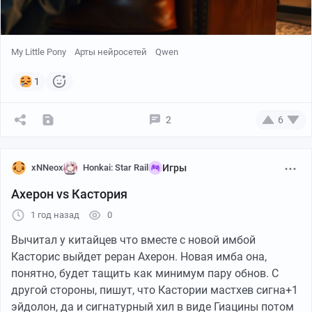
My Little Pony
Арты нейросетей
Qwen
Приживается в новом коллективе среди девушек My little pony.
1
2
6
xNNeox
Honkai: Star Rail
Игры
Ахерон vs Кастория
1 год назад
0
Вычитал у китайцев что вместе с новой имбой
Касторис выйдет реран Ахерон. Новая имба она,
понятно, будет тащить как минимум пару обнов. С
другой стороны, пишут, что Кастории мастхев сигна+1
эйдолон, да и сигнатурный хил в виде Гиацины потом