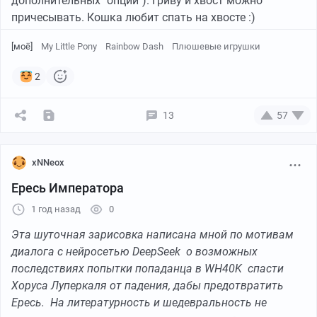
дополнительных "опций"). Гриву и хвост можно
причесывать. Кошка любит спать на хвосте :)
[моё]
My Little Pony
Rainbow Dash
Плюшевые игрушки
2
13
57
xNNeox
Ересь Императора
1 год назад
0
Эта шуточная зарисовка написана мной по мотивам
диалога с нейросетью DeepSeek о возможных
последствиях попытки попаданца в WH40K спасти
Хоруса Луперкаля от падения, дабы предотвратить
Ересь. На литературность и шедевральность не