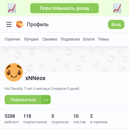
Пора повышать доход
Профиль
Вход
Горячее
Лучшее
Свежее
Подписки
Блоги
Темы
xNNeox
На Пикабу
7 лет 4 месяца 3 недели 5 дней
Подписаться
5208
118
0
10
2
рейтинг
подписчиков
подписок
постов
в горячем