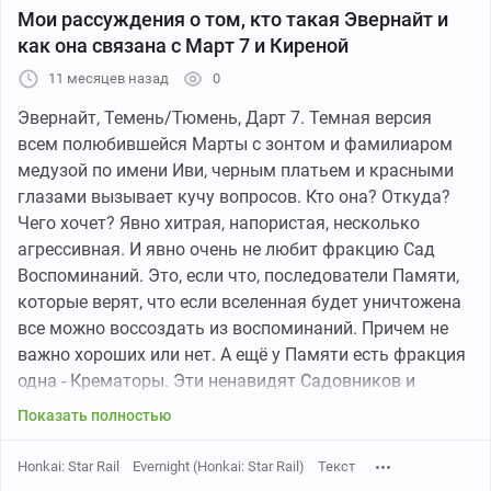
Мои рассуждения о том, кто такая Эвернайт и
как она связана с Март 7 и Киреной
11 месяцев назад
0
Эвернайт, Темень/Тюмень, Дарт 7. Темная версия
всем полюбившейся Марты с зонтом и фамилиаром
медузой по имени Иви, черным платьем и красными
глазами вызывает кучу вопросов. Кто она? Откуда?
Чего хочет? Явно хитрая, напористая, несколько
агрессивная. И явно очень не любит фракцию Сад
Воспоминаний. Это, если что, последователи Памяти,
которые верят, что если вселенная будет уничтожена
все можно воссоздать из воспоминаний. Причем не
важно хороших или нет. А ещё у Памяти есть фракция
одна - Крематоры. Эти ненавидят Садовников и
считают что сохранять нужно только полезные
Показать полностью
воспоминания. Причем степень полезности выбирать
будут, видимо, они. Самому эону Памяти на обе
Honkai: Star Rail
Evernight (Honkai: Star Rail)
Текст
фракции как то все равно. Почему я вообще о них