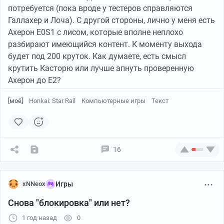
потребуется (пока вроде у тестеров справляются
Галлахер и Лоча). С другой стороны, лично у меня есть
Ахерон Е0S1 с лисом, которые вполне неплохо
разбирают имеющийся контент. К моменту выхода
будет под 200 круток. Как думаете, есть смысл
крутить Касторю или лучше апнуть проверенную
Ахерон до Е2?
[моё]
Honkai: Star Rail
Компьютерные игры
Текст
16
xNNeox
Игры
Снова "блокировка" или нет?
1 год назад
0