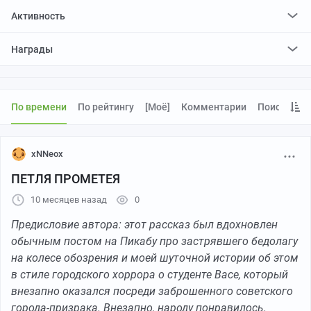
Активность
поставил
118
плюсов и
446
минусов
Награды
отредактировал
0
постов
проголосовал за
0
редактирований
По времени
По рейтингу
[моё]
Комментарии
Поиск
xNNeox
ПЕТЛЯ ПРОМЕТЕЯ
10 месяцев назад
0
Предисловие автора: этот рассказ был вдохновлен
обычным постом на Пикабу про застрявшего бедолагу
на колесе обозрения и моей шуточной истории об этом
в стиле городского хоррора о студенте Васе, который
внезапно оказался посреди заброшенного советского
города-призрака. Внезапно, народу понравилось.