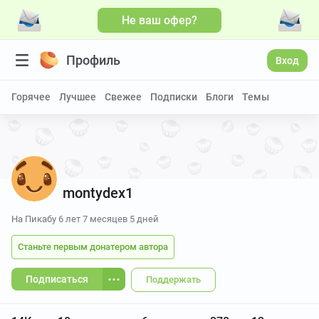
Не ваш офер?
Больше видео
Профиль
Вход
Горячее
Лучшее
Свежее
Подписки
Блоги
Темы
montydex1
На Пикабу
6 лет 7 месяцев 5 дней
Станьте первым донатером автора
Подписаться
Поддержать