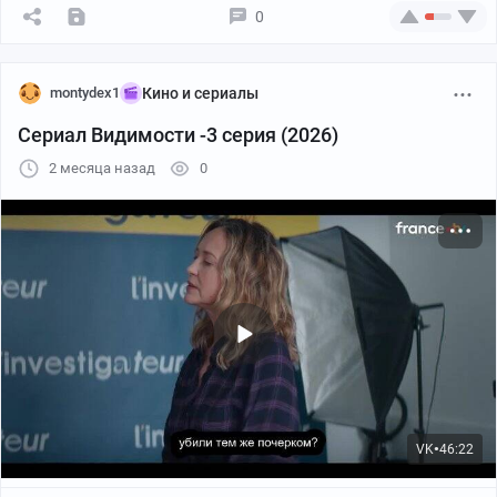
0
#франция #сериал #детектив
montydex1
Кино и сериалы
Сериал Видимости -3 серия (2026)
2 месяца назад
0
VK
52:30
●
VK
46:22
●