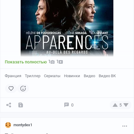
1
1
Показать полностью
Франция
Триллер
Сериалы
Новинки
Видео
Видео ВК
0
5
В Бордо убит известный пластический хирург. Капитан
полиции Сара Сантони берёт дело под свой контроль.
Расследование быстро становится для неё глубоко
montydex1
личным и затрагивает мир эстетической медицины —