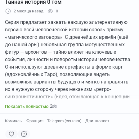
Тайная история 0 том
мир, где внешность решает всё, а правда часто
2 месяца назад
0
скрывается за тщательно созданным образом.
Три женщины. Три разных отношения к красоте. И
Серия предлагает захватывающую альтернативную
одна запутанная история, в которой внешность может
версию всей человеческой истории сквозь призму
оказаться самым ненадёжным свидетелем.
«магического заговора». С древнейших времён (ещё
до нашей эры) небольшая группа могущественных
фигур — архонтов — тайно влияет на ключевые
события, личности и повороты истории человечества.
Они используют древние артефакты в форме карт
(вдохновлённых Таро), позволяющие видеть
возможные варианты будущего и мягко направлять
их в нужную сторону через механизм «ретро-
синхронистичности» (идея, отсылающая к концепции
синхронистичности Карла Густава Юнга).Комикс
2
Показать полностью
переосмысливает множество известных исторических
VK
46:02
●
эпизодов, загадок и катастроф, показывая их как
Комиксы
Франция
Telegram (ссылка)
Длиннопост
результат скрытой борьбы сил, действующих за
кулисами. Это эпическая сага о власти, манипуляциях