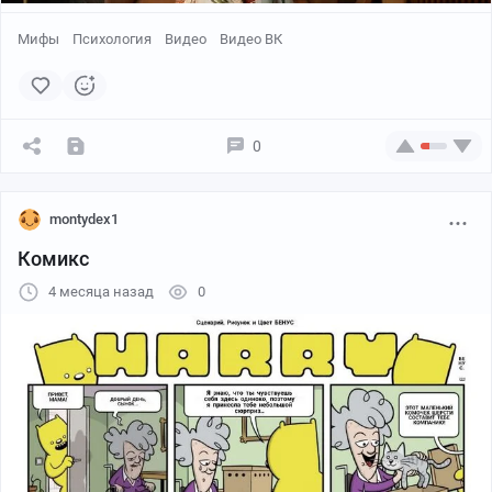
Мифы
Психология
Видео
Видео ВК
0
montydex1
Комикс
4 месяца назад
0