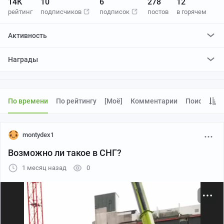
14К
10
6
278
12
рейтинг
подписчиков
подписок
постов
в горячем
Активность
поставил
6
плюсов и
2
минуса
Награды
отредактировал
0
постов
проголосовал за
0
редактирований
По времени
По рейтингу
[моё]
Комментарии
Поиск
montydex1
Возможно ли такое в СНГ?
1 месяц назад
0