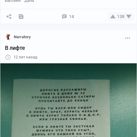
Бассейн
Дача
14
138
Narratory
В лифте
12 лет назад