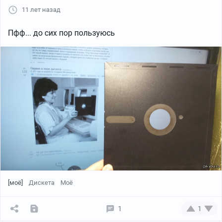
11 лет назад
Пфф... до сих пор пользуюсь
[моё]
Дискета
Моё
1
1