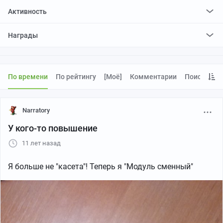
Активность
поставил
761
плюс и
716
минусов
Награды
По времени
По рейтингу
[моё]
Комментарии
Поиск
Narratory
У кого-то повышение
11 лет назад
Я больше не "касета"! Теперь я "Модуль сменный"