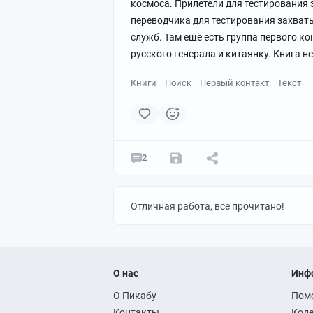
космоса. Прилетели для тестирования 
переводчика для тестирования захват
служб. Там ещё есть группа первого к
русского генерала и китаянку. Книга н
Книги
Поиск
Первый контакт
Текст
2
Отличная работа, все прочитано!
О нас
Инф
О Пикабу
Пом
Контакты
Коде