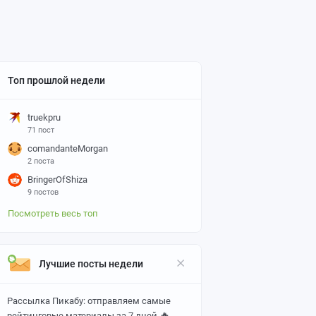
Топ прошлой недели
truekpru
71 пост
comandanteMorgan
2 поста
BringerOfShiza
9 постов
Посмотреть весь топ
Лучшие посты недели
Рассылка Пикабу: отправляем самые
🔥
рейтинговые материалы за 7 дней