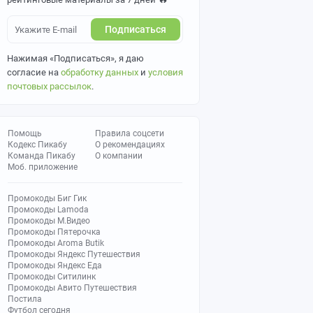
Подписаться
Нажимая «Подписаться», я даю
согласие на
обработку данных
и
условия
почтовых рассылок
.
Помощь
Правила соцсети
Кодекс Пикабу
О рекомендациях
Команда Пикабу
О компании
Моб. приложение
Промокоды Биг Гик
Промокоды Lamoda
Промокоды М.Видео
Промокоды Пятерочка
Промокоды Aroma Butik
Промокоды Яндекс Путешествия
Промокоды Яндекс Еда
Промокоды Ситилинк
Промокоды Авито Путешествия
Постила
Футбол сегодня