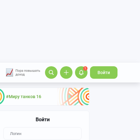
1
Войти
#Миру танков 16
Войти