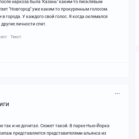
 после наркоза была 'Казань" каким-то писклявым
ответ "Новгород" уже каким-то прокуренным голосом.
и в города. У каждого свой голос. Я когда оклемался
 другие личности спят.
пост
Текст
иги
ве так и не дочитал. Сюжет такой. В парке Нью-Йорка
кипаж представляется представителями альянса из