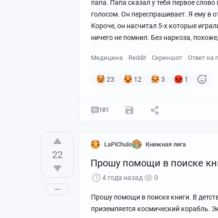
папа. Папа сказал у тебя первое слово
голосом. Он переспрашивает. Я ему в 
Короче, он насчитал 5-х которые играл
ничего не помнил. Без наркоза, похоже,
Медицина
Reddit
Скриншот
Ответ на 
23
12
3
1
181
LaPiChulo
Книжная лига
22
#comment_360640796
Прошу помощи в поиске кн
4 года назад
0
Прошу помощи в поиске книги. В детст
приземляется космический корабль. Э