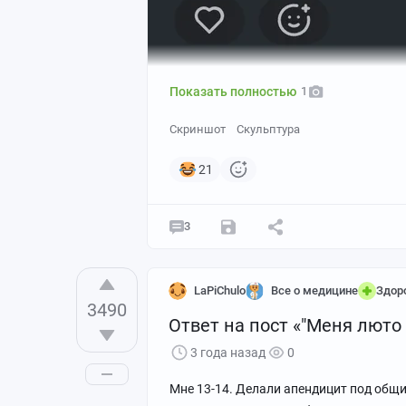
Показать полностью
1
Скриншот
Скульптура
21
3
LaPiChulo
Все о медицине
Здор
3490
Ответ на пост «"Меня люто
3 года назад
0
Мне 13-14. Делали апендицит под общи