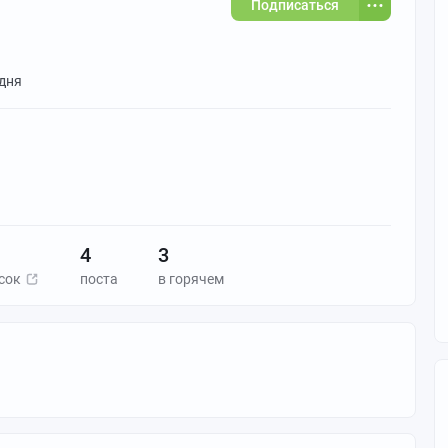
Подписаться
 дня
4
3
сок
поста
в горячем