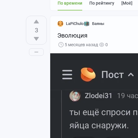
По времени
По рейтингу
[моё]
LaPiChulo
Баяны
3
Эволюция
5 месяцев назад
0