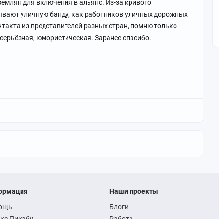
землян для включения в альянс. Из-за кривого
ывают уличную банду, как работников уличных дорожных
онтакта из представителей разных стран, помню только
есерьёзная, юмористическая. Заранее спасибо.
ормация
Наши проекты
ощь
Блоги
кс Пикабу
Работа