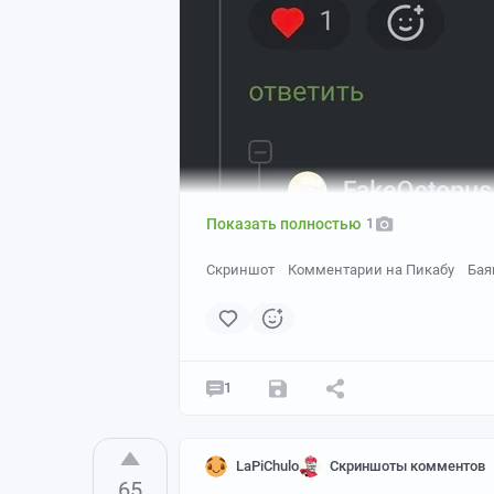
Показать полностью
1
Скриншот
Комментарии на Пикабу
Бая
1
LaPiChulo
Скриншоты комментов
65