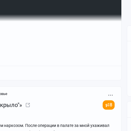
овье
 крыло"»
8
м наркозом. После операции в палате за мной ухаживал