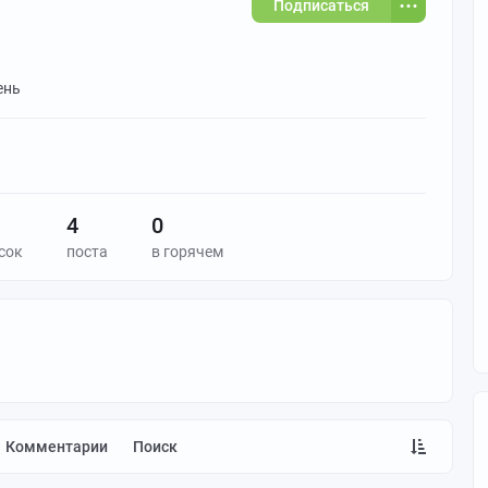
Подписаться
ень
4
0
сок
поста
в горячем
Комментарии
Поиск