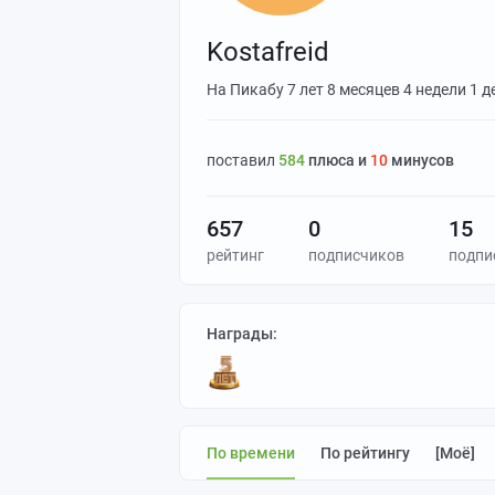
Kostafreid
На Пикабу
7 лет 8 месяцев 4 недели 1 д
поставил
584
плюса и
10
минусов
657
0
15
рейтинг
подписчиков
подпи
Награды:
По времени
По рейтингу
[моё]