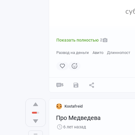
Показать полностью
2
Развод на деньги
Авито
Длиннопост
5
Kostafreid
Про Медведева
6 лет назад