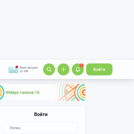
1
Войти
#Миру танков 16
Войти