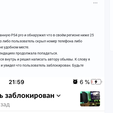
нную PS4 pro и обнаружил что в своём регионе ниже 25
 то либо пользователь скрыл номер телефона либо
 не удобном месте.
мендациях продолжала попадаться.
я внутрь и решил написать автору обьявы. К слову я
т и увидел что пользователь заблокирован. Будьте