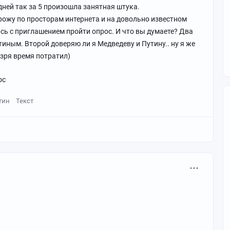
дней так за 5 произошла занятная штука.
рожу по просторам интернета и на довольно известном
ь с приглашением пройти опрос. И что вы думаете? Два
иным. Второй доверяю ли я Медведеву и Путину.. ну я же
е зря время потратил)
ос
тин
Текст