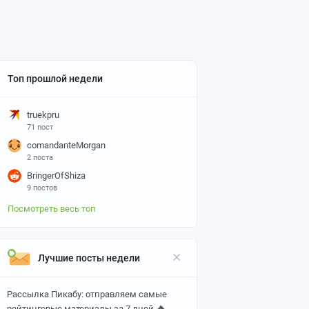
Топ прошлой недели
truekpru
71 пост
comandanteMorgan
2 поста
BringerOfShiza
9 постов
Посмотреть весь топ
Лучшие посты недели
Рассылка Пикабу: отправляем самые
🔥
рейтинговые материалы за 7 дней