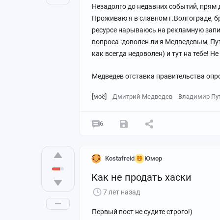
Незадолго до недавних событий, прям 
Проживаю я в славном г.Волгограде, б
ресурсе нарываюсь на рекламную запис
вопроса :доволен ли я Медведевым, Пут
как всегда недоволен) и тут на тебе! Н
Медведев отставка правительства опр
[моё]
Дмитрий Медведев
Владимир Пу
6
Kostafreid
Юмор
Как не продать хаски
7 лет назад
Первый пост не судите строго!)