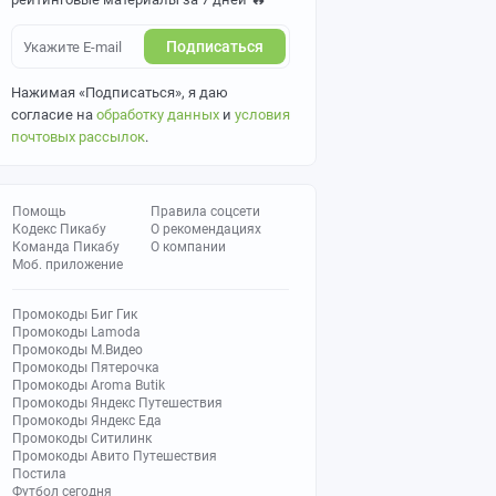
Подписаться
Нажимая «Подписаться», я даю
согласие на
обработку данных
и
условия
почтовых рассылок
.
Помощь
Правила соцсети
Кодекс Пикабу
О рекомендациях
Команда Пикабу
О компании
Моб. приложение
Промокоды Биг Гик
Промокоды Lamoda
Промокоды М.Видео
Промокоды Пятерочка
Промокоды Aroma Butik
Промокоды Яндекс Путешествия
Промокоды Яндекс Еда
Промокоды Ситилинк
Промокоды Авито Путешествия
Постила
Футбол сегодня