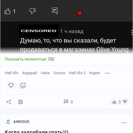
2
Показать полностью
Half-life
Хедкраб
Valve
Source
Half-life 2
Корея
0
3
Я закрыл никнеймы чтобы вы не бомбили меня и их
комментариями.
AMOGUS
Всё, я в Корею. Я хочу себе хедкраб питомца как у
Когда задолбали срать)))