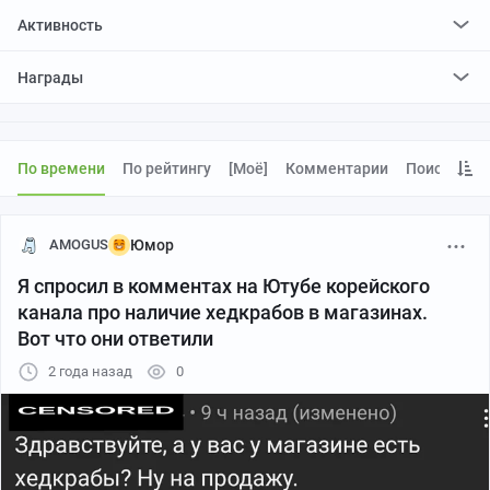
Активность
поставил
8
плюсов и
0
минусов
Награды
По времени
По рейтингу
[моё]
Комментарии
Поиск
AMOGUS
Юмор
Я спросил в комментах на Ютубе корейского
канала про наличие хедкрабов в магазинах.
Вот что они ответили
2 года назад
0