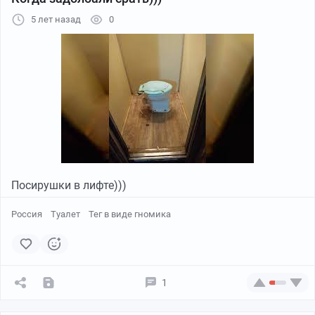
Кляйнера.. ну или Клёйнера(не важно) в халф лайф 2.
5 лет назад
0
Посирушки в лифте)))
Россия
Туалет
Тег в виде гномика
Тот самый хэдкраб питомец.
1
У них там в Корее каскадный резонанс был или автор
канала не знает про хедкрабов? Надеюсь что второе,