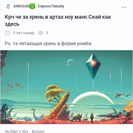
а то придется достать ломик.
AMOGUS
Спроси Пикабу
Крч че за хрень в артах ноу манс Скай как
здесь
5 лет назад
0
P.s. та летающая хрень в форме ромба
No Man`s Sky
Вопрос