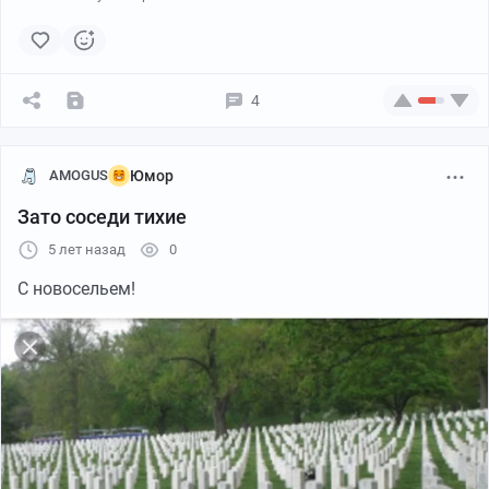
4
AMOGUS
Юмор
Зато соседи тихие
5 лет назад
0
С новосельем!