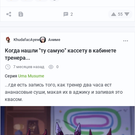
2
55
KhudafacAyew
Аниме
Когда нашли "ту самую" кассету в кабинете
тренера...
PrefaceGrim
7 месяцев назад
0
Больше переводов
тут
.
Серия
Uma Musume
...где есть запись того, как тренер два часа ест
ананасовые суши, макая их в аджику и запивая это
квасом.