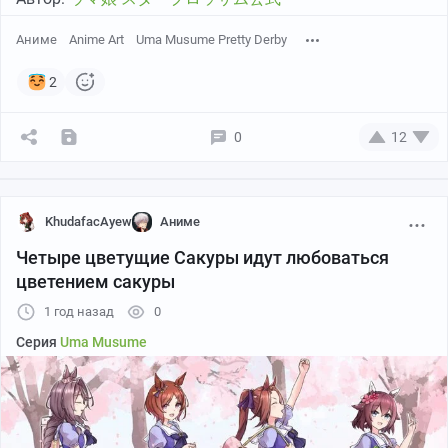
Аниме
Anime Art
Uma Musume Pretty Derby
2
0
12
KhudafacAyew
Аниме
Четыре цветущие Сакуры идут любоваться
цветением сакуры
1 год назад
0
Серия
Uma Musume