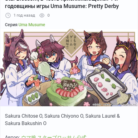
Автор:
かずえ
годовщины игры Uma Musume: Pretty Derby
1 год назад
0
Серия
Uma Musume
Персонажи спинофф-манги Uma Musume: Star Blossom.
Перечислю тех кого знаю. Мангу не читал:
Sakura Laurel, Sakura Bakushin O, Sakura Chiyono O,
Mayano Top Gun, Marvelous Sunday, Narita Brian, Hishi
Amazon & Samson Big.
Автор:
ISU
Sakura Chitose O, Sakura Chiyono O, Sakura Laurel &
Sakura Bakushin O
Автор:
ウマ娘 スターブロッサム公式