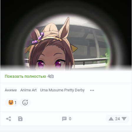
Sakura Bakushin O, Sakura Laurel, Sakura Chiyono O &
Sakura Chitose O.
Автор:
sarasuty1221
4
Показать полностью
Аниме
Anime Art
Uma Musume Pretty Derby
1
0
24