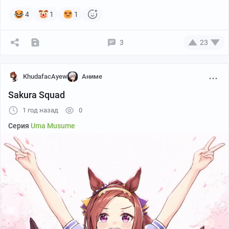
4
1
1
3
23
KhudafacAyew
Аниме
Sakura Squad
1 год назад
0
TotallyNotYolo
Серия
Uma Musume
Больше переводов
тут
.