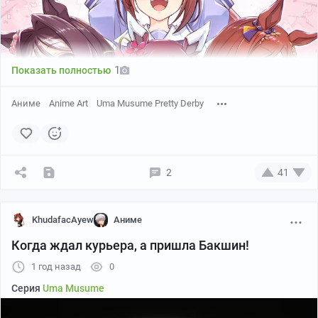
1
Показать полностью
Аниме
Anime Art
Uma Musume Pretty Derby
2
41
KhudafacAyew
Аниме
Когда ждал курьера, а пришла Бакшин!
1 год назад
0
Серия
Uma Musume