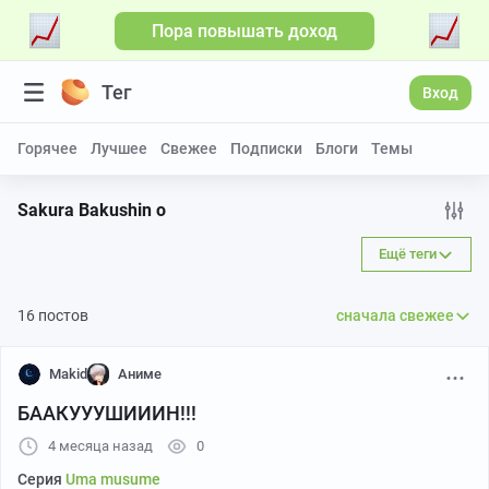
Пора повышать доход
Тег
Вход
Горячее
Лучшее
Свежее
Подписки
Блоги
Темы
Sakura Bakushin o
Ещё теги
16 постов
сначала свежее
Makid
Аниме
БААКУУУШИИИН!!!
4 месяца назад
0
Серия
Uma musume