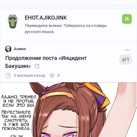
EHOT.AJIKOJINK
Переводики всякие. Побираюсь на словарь
русского языка.
Аниме
Продолжение поста «Инцидент
1
Бакушин»
5 месяцев назад
0
автор Railyx, raily_x
ЗЫ Этот пост посвящается тому, кто поставил