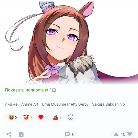
1
Показать полностью
Аниме
Anime Art
Uma Musume Pretty Derby
Sakura Bakushin o
2
1
1
1
0
40