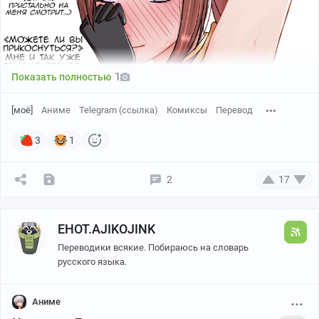
какашку на посте
Mayano Top Gun
1
Показать полностью
[моё]
Аниме
Telegram (ссылка)
Комиксы
Перевод
3
1
2
17
EHOT.AJIKOJINK
Переводики всякие. Побираюсь на словарь
русского языка.
PrefaceGrim
Аниме