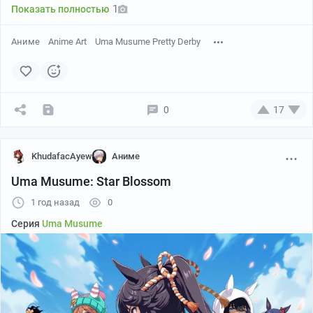
1
Показать полностью
Аниме
Anime Art
Uma Musume Pretty Derby
0
17
KhudafacAyew
Аниме
Uma Musume: Star Blossom
1 год назад
0
Серия
Uma Musume
Автор:
ひぃ♞♘