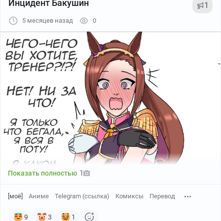
Инцидент Бакушин
Больше переводов
тут
.
1
5 месяцев назад
0
1
Показать полностью
[моё]
Аниме
Telegram (ссылка)
Комиксы
Перевод
9
3
1