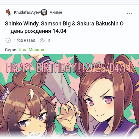
KhudafacAyew
Аниме
Shinko Windy, Samson Big & Sakura Bakushin O
— день рождения 14.04
1 год назад
0
Серия
Uma Musume