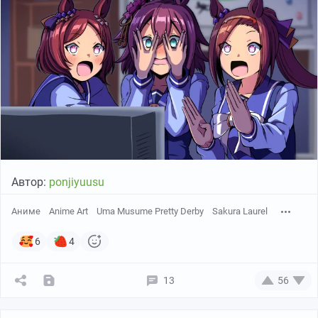
Автор:
ponjiyuusu
Аниме
Anime Art
Uma Musume Pretty Derby
Sakura Laurel
6
4
13
56