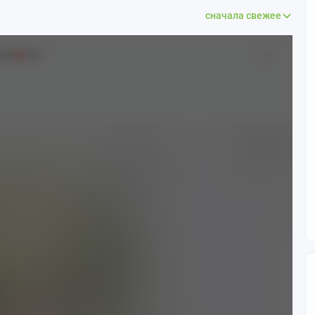
сначала свежее
8+]
18+