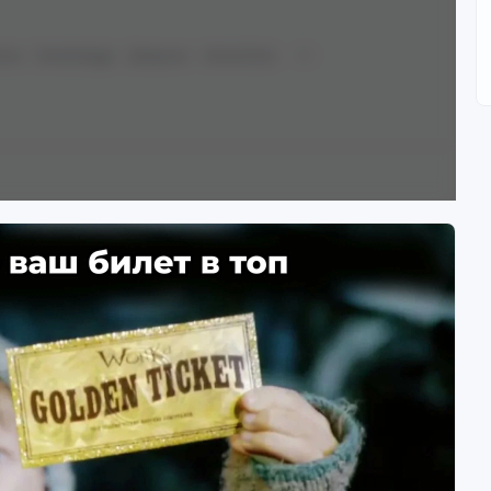
auna
Greatodoggo
Девушки
Animal Ears