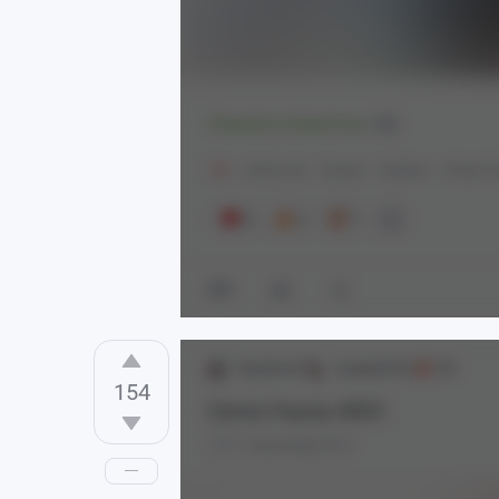
Показать полностью
6
18+
Anime Art
Аниме
Hololive
Virtual 
8
3
1
6
Razdormu
Аниме[18+]
18+
154
Ceres Fauna #001
1 год назад
0