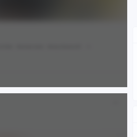
YouTuber
Ninomae Inanis
Nerissa Ravencroft