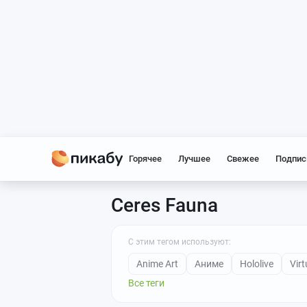
Горячее
Лучшее
Свежее
Подпис
Ceres Fauna
С этим тегом используют:
Anime Art
Аниме
Hololive
Vir
Все теги