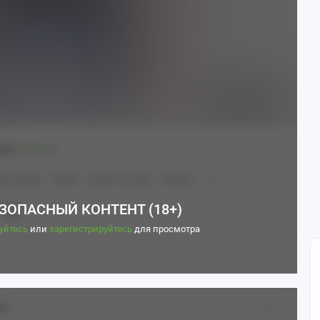
Пикабу
00:10
●
ано:
MedL2D
кие видео
Koahri
Virtual YouTuber
Hololive
ЗОПАСНЫЙ КОНТЕНТ (18+)
уйтесь
или
зарегистрируйтесь
для просмотра
8+