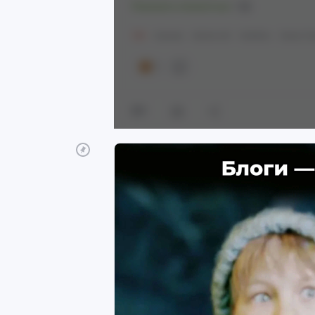
Показать полностью
1
18+
Аниме
Anime Art
Hololive
Ceres F
1
1