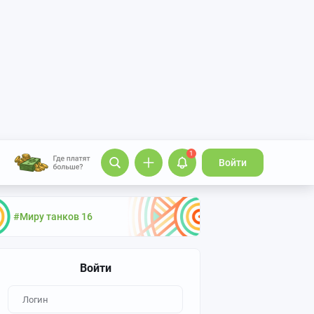
1
Войти
#Миру танков 16
Войти