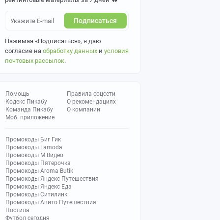
Подписаться
Нажимая «Подписаться», я даю
согласие на
обработку данных
и
условия
почтовых рассылок
.
Помощь
Правила соцсети
Кодекс Пикабу
О рекомендациях
Команда Пикабу
О компании
Моб. приложение
Промокоды Биг Гик
Промокоды Lamoda
Промокоды М.Видео
Промокоды Пятерочка
Промокоды Aroma Butik
Промокоды Яндекс Путешествия
Промокоды Яндекс Еда
Промокоды Ситилинк
Промокоды Авито Путешествия
Постила
Футбол сегодня