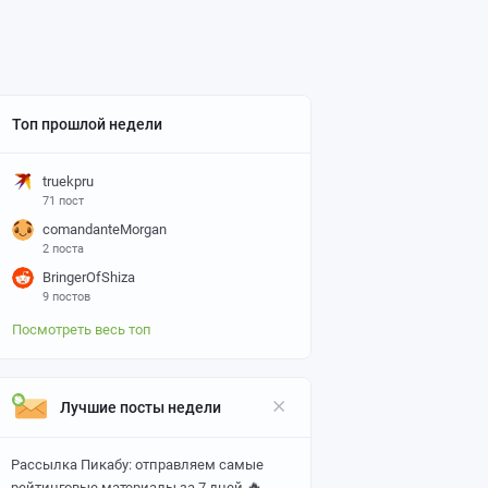
Топ прошлой недели
truekpru
71 пост
comandanteMorgan
2 поста
BringerOfShiza
9 постов
Посмотреть весь топ
Лучшие посты недели
Рассылка Пикабу: отправляем самые
🔥
рейтинговые материалы за 7 дней