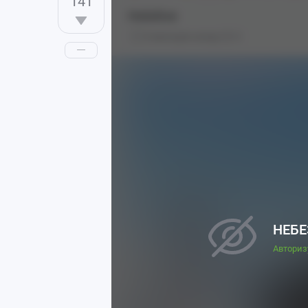
141
Hololive
8 месяцев назад
0
НЕБЕ
Авториз