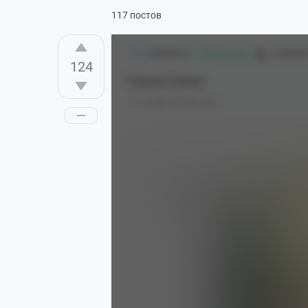
117 постов
SheldeeAn
Аниме[1
Раб гача игр
124
Fauna Ceres
2 дня назад
0