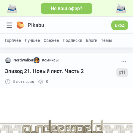
Не ваш офер?
Pikabu
Вход
Горячее
Лучшее
Свежее
Подписки
Блоги
Темы
NordWalker
Комиксы
Эпизод 21. Новый лист. Часть 2
1
5 лет назад
0