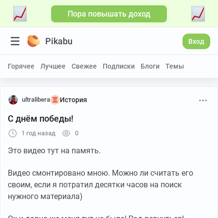
Пора повышать доход
Больше видео
Pikabu
Вход
Горячее
Лучшее
Свежее
Подписки
Блоги
Темы
ultralibera
История
С днём победы!
1 год назад
0
Это видео тут на память.
Видео смонтировано мною. Можно ли считать его
своим, если я потратил десятки часов на поиск
нужного материала)