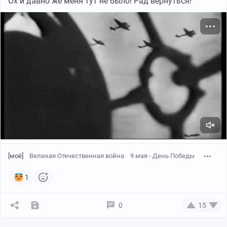
Ох и давно же меня тут не было! Рад вернуться!
[моё]
Великая Отечественная война
9 мая - День Победы
1
0
15