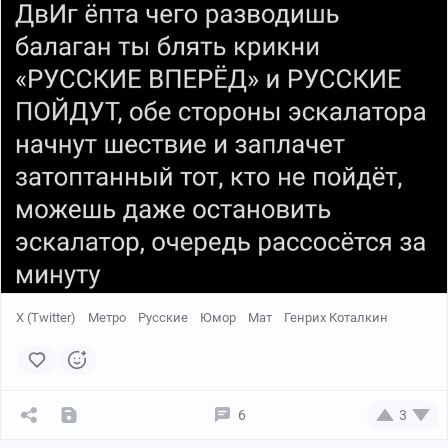
X (Twitter)
Метро
Русские
Юмор
Мат
Генрих Коталкин
6
3