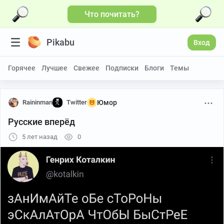
Что почитать?
Pikabu
Вход
Горячее
Лучшее
Свежее
Подписки
Блоги
Темы
Raininman
Twitter
Юмор
Русские вперёд
5 лет назад
0