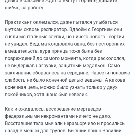
девка в бассейне ждёт, а вы тут торчите, давайте
шибче, за работу.
Практикант оклемался, даже пытался улыбаться
шуткам сквозь респиратор. Вдвоём с Георгием они
сняли ментальные слепки, но ничего нового Георгий
не увидел. Ведьма колдовала одна, без посторонних
вмешательств, аура принца тоже была без
повреждений до самого момента, когда раскололся,
не выдержав нагрузки, защитный медальон. Само
заклинание оборвалось на середине. Навести половую
слабость не было конечной целью ведьмы. А какова
конечная цель, можно было узнать только у двух
покойников, хотя шанс был невелик.
Как и ожидалось, воскрешение мертвецов
федеральными некромантами ничего не дало.
Восставшие тела мычали неразборчиво и просились
назад в мешки для трупов. Бывший принц Василий