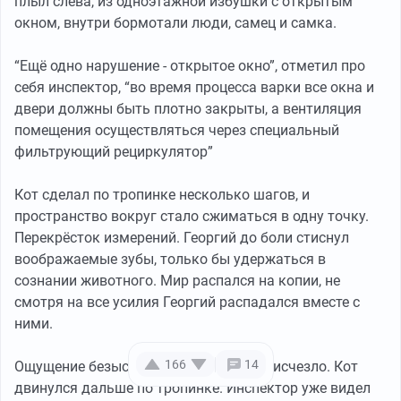
плыл слева, из одноэтажной избушки с открытым
окном, внутри бормотали люди, самец и самка.
“Ещё одно нарушение - открытое окно”, отметил про
себя инспектор, “во время процесса варки все окна и
двери должны быть плотно закрыты, а вентиляция
помещения осуществляться через специальный
фильтрующий рециркулятор”
Кот сделал по тропинке несколько шагов, и
пространство вокруг стало сжиматься в одну точку.
Перекрёсток измерений. Георгий до боли стиснул
воображаемые зубы, только бы удержаться в
сознании животного. Мир распался на копии, не
смотря на все усилия Георгий распадался вместе с
ними.
166
14
Ощущение безысходности кольнуло и исчезло. Кот
двинулся дальше по тропинке. Инспектор уже видел