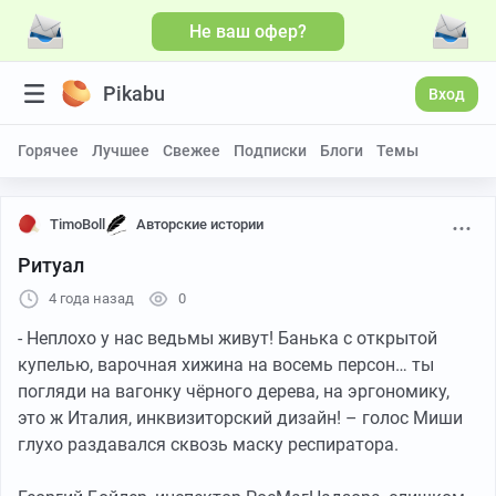
Не ваш офер?
Pikabu
Вход
Горячее
Лучшее
Свежее
Подписки
Блоги
Темы
TimoBoll
Авторские истории
Ритуал
4 года назад
0
- Неплохо у нас ведьмы живут! Банька с открытой
купелью, варочная хижина на восемь персон… ты
погляди на вагонку чёрного дерева, на эргономику,
это ж Италия, инквизиторский дизайн! – голос Миши
глухо раздавался сквозь маску респиратора.