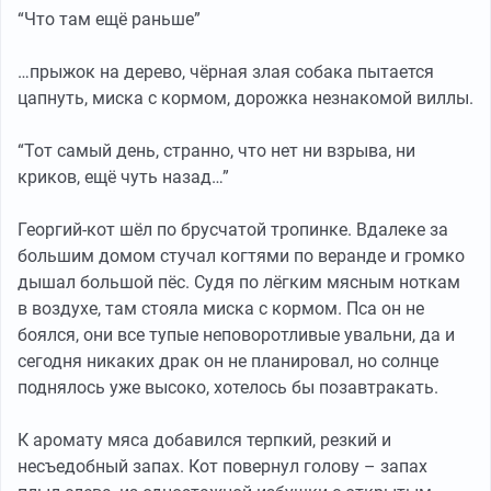
“Что там ещё раньше”
…прыжок на дерево, чёрная злая собака пытается
цапнуть, миска с кормом, дорожка незнакомой виллы.
“Тот самый день, странно, что нет ни взрыва, ни
криков, ещё чуть назад…”
Георгий-кот шёл по брусчатой тропинке. Вдалеке за
большим домом стучал когтями по веранде и громко
дышал большой пёс. Судя по лёгким мясным ноткам
в воздухе, там стояла миска с кормом. Пса он не
боялся, они все тупые неповоротливые увальни, да и
сегодня никаких драк он не планировал, но солнце
поднялось уже высоко, хотелось бы позавтракать.
К аромату мяса добавился терпкий, резкий и
несъедобный запах. Кот повернул голову – запах