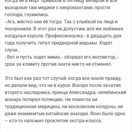
Когда её в морг привезли в пятницу вечером и все
выходные там медики с некромантами, прости
господи, глумились.
- Ага, жёстко они её тогда. Так с улыбкой на лице и
похоронили. В этот раз не допустим, всё же любимая
колдунья короля. Профессионалка - в двадцать два
года получить титул придворной ведьмы. Ходят
слухи…
- Вот и пусть ходят мимо, - оборвал его инспектор, -
срок за клевету против знати никто не отменял.
Это был как раз тот случай, когда все знали правду,
но делали вид, что не в курсе. Вскоре после зачатия
второго наследника, принца Александра, челябинский
монарх потерял потенцию. Не помогла ни
традиционная медицина, ни московские колдуны, ни
даже знаменитые китайские знахари. Ясно было одно
– кто-то наложил проклятие экстра-класса.