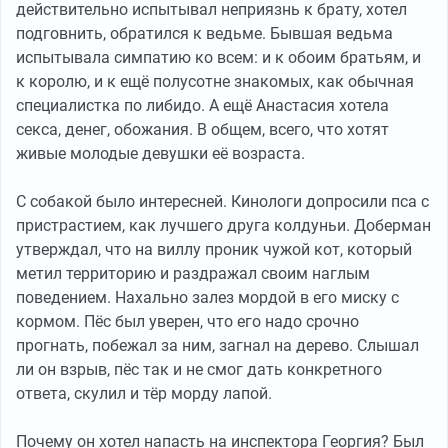
действительно испытывал неприязнь к брату, хотел
подговнить, обратился к ведьме. Бывшая ведьма
испытывала симпатию ко всем: и к обоим братьям, и
к королю, и к ещё полусотне знакомых, как обычная
специалистка по либидо. А ещё Анастасия хотела
секса, денег, обожания. В общем, всего, что хотят
живые молодые девушки её возраста.
С собакой было интересней. Кинологи допросили пса с
пристрастием, как лучшего друга колдуньи. Доберман
утверждал, что на виллу проник чужой кот, который
метил территорию и раздражал своим наглым
поведением. Нахально залез мордой в его миску с
кормом. Пёс был уверен, что его надо срочно
прогнать, побежал за ним, загнал на дерево. Слышал
ли он взрыв, пёс так и не смог дать конкретного
ответа, скулил и тёр морду лапой.
Почему он хотел напасть на инспектора Георгия? Был