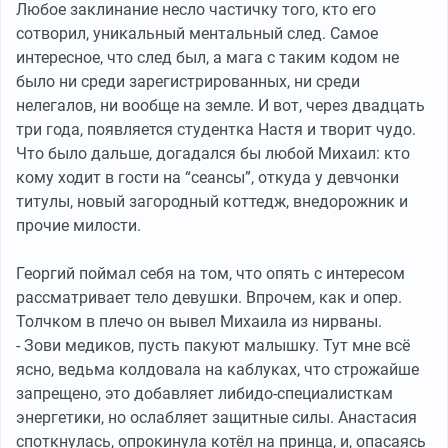
Любое заклинание несло частичку того, кто его
сотворил, уникальный ментальный след. Самое
интересное, что след был, а мага с таким кодом не
было ни среди зарегистрированных, ни среди
нелегалов, ни вообще на земле. И вот, через двадцать
три года, появляется студентка Настя и творит чудо.
Что было дальше, догадался бы любой Михаил: кто
кому ходит в гости на “сеансы”, откуда у девчонки
титулы, новый загородный коттедж, внедорожник и
прочие милости.
Георгий поймал себя на том, что опять с интересом
рассматривает тело девушки. Впрочем, как и опер.
Толчком в плечо он вывел Михаила из нирваны.
- Зови медиков, пусть пакуют малышку. Тут мне всё
ясно, ведьма колдовала на каблуках, что строжайше
запрещено, это добавляет либидо-специалисткам
энергетики, но ослабляет защитные силы. Анастасия
споткнулась, опрокинула котёл на принца, и, опасаясь