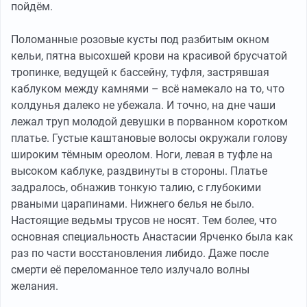
пойдём.
Поломанные розовые кусты под разбитым окном
кельи, пятна высохшей крови на красивой брусчатой
тропинке, ведущей к бассейну, туфля, застрявшая
каблуком между камнями – всё намекало на то, что
колдунья далеко не убежала. И точно, на дне чаши
лежал труп молодой девушки в порванном коротком
платье. Густые каштановые волосы окружали голову
широким тёмным ореолом. Ноги, левая в туфле на
высоком каблуке, раздвинуты в стороны. Платье
задралось, обнажив тонкую талию, с глубокими
рваными царапинами. Нижнего белья не было.
Настоящие ведьмы трусов не носят. Тем более, что
основная специальность Анастасии Ярченко была как
раз по части восстановления либидо. Даже после
смерти её переломанное тело излучало волны
желания.