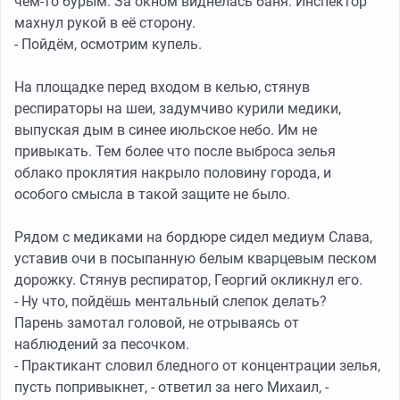
чем-то бурым. За окном виднелась баня. Инспектор
махнул рукой в её сторону.
- Пойдём, осмотрим купель.
На площадке перед входом в келью, стянув
респираторы на шеи, задумчиво курили медики,
выпуская дым в синее июльское небо. Им не
привыкать. Тем более что после выброса зелья
облако проклятия накрыло половину города, и
особого смысла в такой защите не было.
Рядом с медиками на бордюре сидел медиум Слава,
уставив очи в посыпанную белым кварцевым песком
дорожку. Стянув респиратор, Георгий окликнул его.
- Ну что, пойдёшь ментальный слепок делать?
Парень замотал головой, не отрываясь от
наблюдений за песочком.
- Практикант словил бледного от концентрации зелья,
пусть попривыкнет, - ответил за него Михаил, -