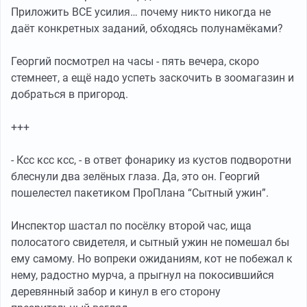
Приложить ВСЕ усилия… почему никто никогда не
даёт конкретных заданий, обходясь полунамёками?
Георгий посмотрел на часы - пять вечера, скоро
стемнеет, а ещё надо успеть заскочить в зоомагазин и
добраться в пригород.
+++
- Ксс ксс ксс, - в ответ фонарику из кустов подворотни
блеснули два зелёных глаза. Да, это он. Георгий
пошелестел пакетиком ПроПлана “Сытный ужин”.
Инспектор шастал по посёлку второй час, ища
полосатого свидетеля, и сытный ужин не помешал бы
ему самому. Но вопреки ожиданиям, кот не побежал к
нему, радостно мурча, а прыгнул на покосившийся
деревянный забор и кинул в его сторону