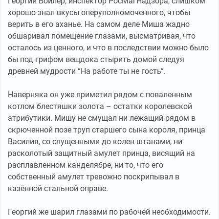
Георгий Бойлер, инспектор РосМагНадзора, слишком
хорошо знал вкусы оперуполномоченного, чтобы
верить в его аханье. На самом деле Миша жадно
обшаривал помещение глазами, высматривая, что
осталось из ценного, и что в последствии можно было
бы под грифом вещдока стырить домой следуя
древней мудрости “На работе ты не гость”.
Наверняка он уже приметил рядом с поваленным
котлом блестяшки золота – остатки королевской
атрибутики. Мишу не смущал ни лежащий рядом в
скрюченной позе труп старшего сына короля, принца
Василия, со спущенными до колен штанами, ни
расколотый защитный амулет принца, висящий на
расплавленном канделябре, ни то, что его
собственный амулет тревожно поскрипывал в
казённой стальной оправе.
Георгий же шарил глазами по рабочей необходимости.