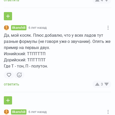
4
8kanshi8
6 лет назад
Да, мой косяк. Плюс добавлю, что у всех ладов тут
разные формулы (не говоря уже о звучании). Опять же
пример на первых двух.
Ионийский: ТТПТТТП
Дорийский: ТПТТТПТ
Где Т - тон, П - полутон.
3
8kanshi8
6 лет назад