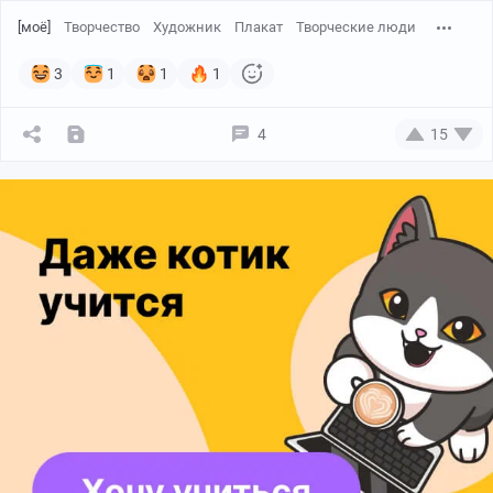
[моё]
Творчество
Художник
Плакат
Творческие люди
3
1
1
1
4
15