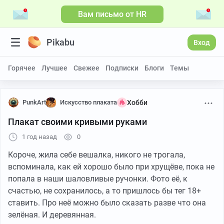
Вам письмо от HR
Pikabu
Вход
Горячее
Лучшее
Свежее
Подписки
Блоги
Темы
PunkArt
Искусство плаката
Хобби
Плакат своими кривыми руками
1 год назад
0
Короче, жила себе вешалка, никого не трогала,
вспоминала, как ей хорошо было при хрущёве, пока не
попала в наши шаловливые ручонки. Фото её, к
счастью, не сохранилось, а то пришлось бы тег 18+
ставить. Про неё можно было сказать разве что она
зелёная. И деревянная.