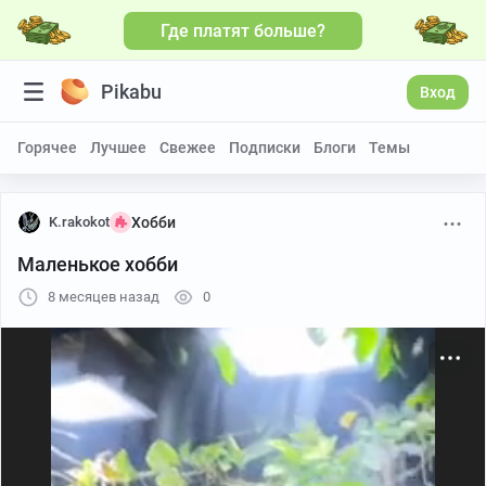
Где платят больше?
Больше видео
Pikabu
Вход
Горячее
Лучшее
Свежее
Подписки
Блоги
Темы
K.rakokot
Хобби
Маленькое хобби
8 месяцев назад
0