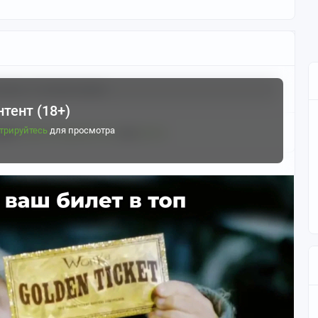
бществе.
nime art" и имена персонажей, за исключением постов связанных
м.
скрыть
12 комментариев
", а для Путешественника - "Aether"(это их имена). Для
deprinz".
тент (18+)
трируйтесь
для просмотра
димо
зарегистрироваться
или
войти
онажа так, как ему нравится (если в посте, то в рамках офф.
называть так, как вашей душе будет угодно). За вопрос "а
обные Вы незамедлительно отправитесь в бан.
ени персонажа в целях троллинга пользователей.
у)
зурой можно, но только если не будет акцента на половых