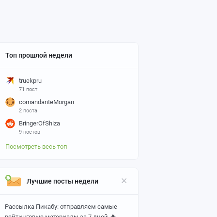
Топ прошлой недели
truekpru
71 пост
comandanteMorgan
2 поста
BringerOfShiza
9 постов
Посмотреть весь топ
Лучшие посты недели
Рассылка Пикабу: отправляем самые
🔥
рейтинговые материалы за 7 дней