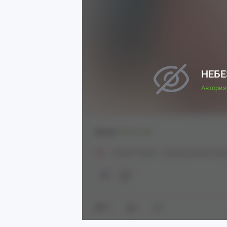
НЕБЕ
Авториз
Автор:
Poyon_NA
18+
Genshin Impact
Lynette (Genshin Impa
12