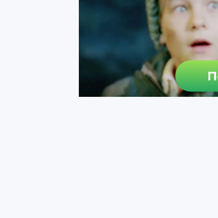
органах).
- Постинг голых лолек (привет РКН).
5) Не нарушайте правила Pikabu.