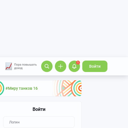
1
Войти
#Миру танков 16
Войти