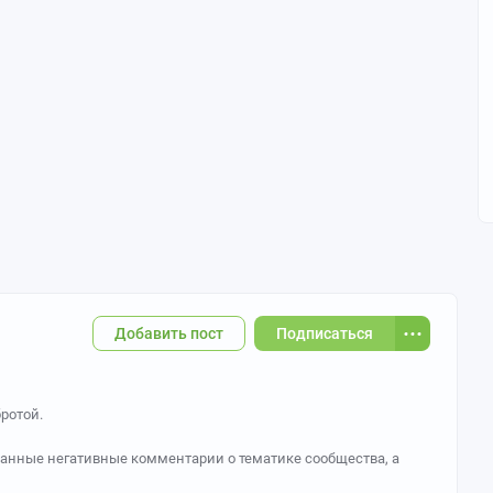
Добавить пост
Подписаться
ротой.
ованные негативные комментарии о тематике сообщества, а
иков и сообщество в целом. За систематическое нарушение