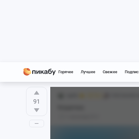
Горячее
Лучшее
Свежее
Подпис
2goldx
[18+] Genshin 
Mr. Fox
91
Кошечка
1 год назад
0