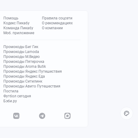
Помощь
Правила соцсети
Кодекс Пикабу
О рекомендациях
Команда Пикабу
О компании
Моб. приложение
Промокоды Биг Гик
Промокоды Lamoda
Промокоды М.Видео
Промокоды Пятерочка
Промокоды Aroma Butik
Промокоды Яндекс Путешествия
Промокоды Яндекс Еда
Промокоды Ситилинк
Промокоды Авито Путешествия
Постила
Футбол сегодня
Бэби.ру