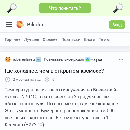
Что почитать?
Pikabu
Вход
Горячее
Лучшее
Свежее
Подписки
Блоги
Темы
a.bereslavets
Познавательное рядом
Наука
Где холоднее, чем в открытом космосе?
2 месяца назад
0
Температура реликтового излучения во Вселенной -
около –270 °C, то есть всего на 3 градуса выше
абсолютного нуля. Но есть место, где ещё холоднее.
Это туманность Бумеранг, расположенная в 5 000
световых годах от нас. Её температура - всего 1
Кельвин (–272 °C).