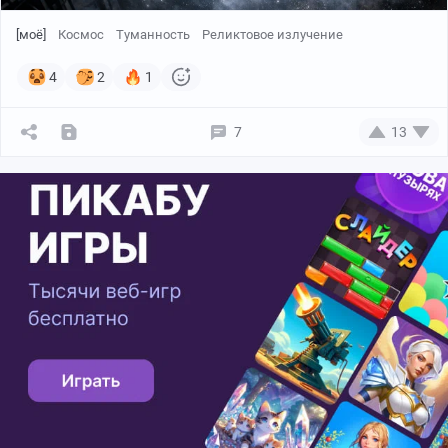
[моё]
Космос
Туманность
Реликтовое излучение
4
2
1
7
13