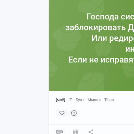
Господа си
заблокировать Д
Или редир
и
Если не исправят
[моё]
IT
Бунт
Мысли
Текст
0