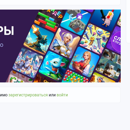
димо
зарегистрироваться
или
войти