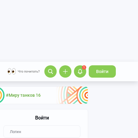
1
Войти
#Миру танков 16
Войти