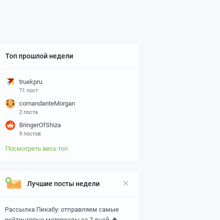
Топ прошлой недели
truekpru
71 пост
comandanteMorgan
2 поста
BringerOfShiza
9 постов
Посмотреть весь топ
Лучшие посты недели
Рассылка Пикабу: отправляем самые
🔥
рейтинговые материалы за 7 дней