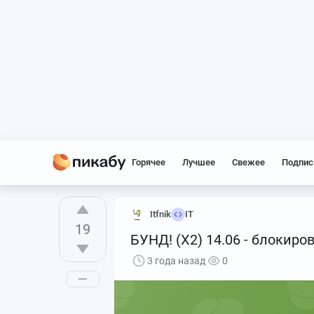
Горячее
Лучшее
Свежее
Подпис
Itfnik
IT
19
БУНД! (Х2) 14.06 - блокиро
3 года назад
0