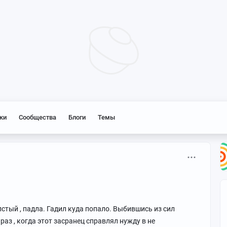
ки
Сообщества
Блоги
Темы
олстый , падла. Гадил куда попало. Выбившись из сил
раз , когда этот засранец справлял нужду в не