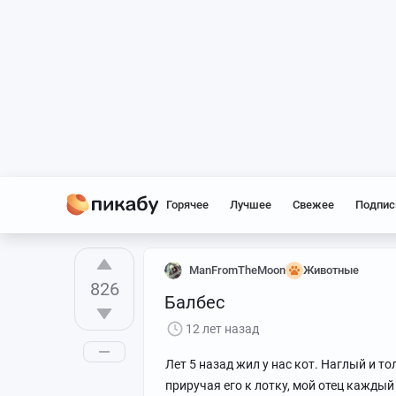
Горячее
Лучшее
Свежее
Подпис
ManFromTheMoon
Животные
826
Балбес
12 лет назад
Лет 5 назад жил у нас кот. Наглый и т
приручая его к лотку, мой отец каждый 