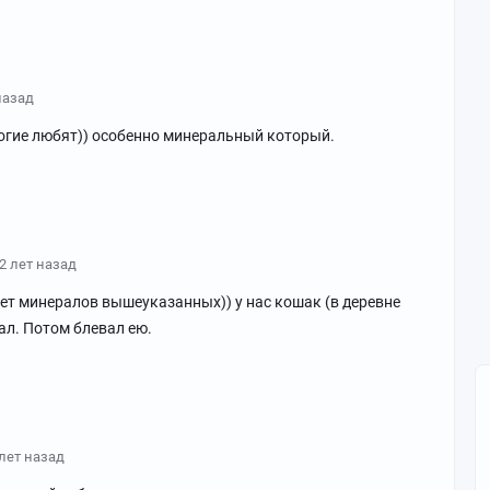
назад
ногие любят)) особенно минеральный который.
2 лет назад
ает минералов вышеуказанных)) у нас кошак (в деревне
ал. Потом блевал ею.
 лет назад