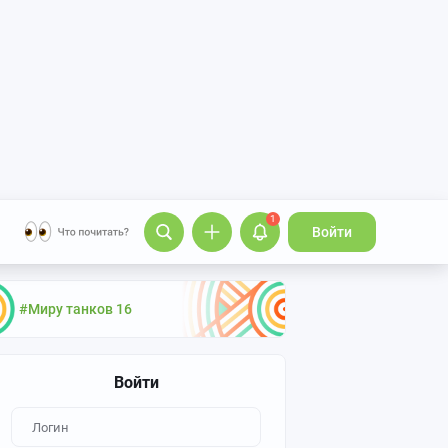
1
Войти
#Миру танков 16
Войти