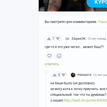
Вы смотрите срез комментариев.
Показ
7
ZApawOK
12 лет назад
где-то я это уже читал... может баш??
8
PSIHoS13
12 лет н
на баше было (не дословно)
не могу кота к лотку приучить. все
специальный. так что ты думаешь? 
о нашел
http://bash.im/quote/40834