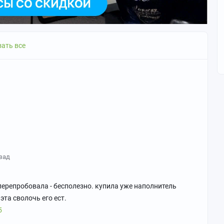
ать все
азад
 перепробовала - бесполезно. купила уже наполнитель
эта сволочь его ест.
5