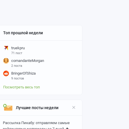
Топ прошлой недели
truekpru
71 пост
comandanteMorgan
2 поста
BringerOfShiza
9 постов
Посмотреть весь топ
Лучшие посты недели
Рассылка Пикабу: отправляем самые
🔥
рейтинговые материалы за 7 дней