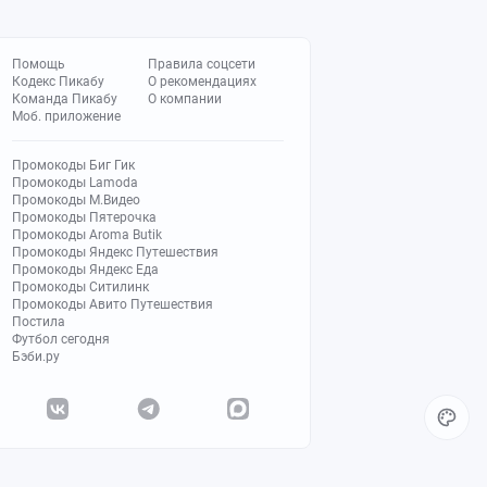
Помощь
Правила соцсети
Кодекс Пикабу
О рекомендациях
Команда Пикабу
О компании
Моб. приложение
Промокоды Биг Гик
Промокоды Lamoda
Промокоды М.Видео
Промокоды Пятерочка
Промокоды Aroma Butik
Промокоды Яндекс Путешествия
Промокоды Яндекс Еда
Промокоды Ситилинк
Промокоды Авито Путешествия
Постила
Футбол сегодня
Бэби.ру