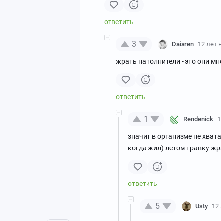
3
Daiaren
12 лет 
жрать наполнители - это они м
1
Rendenick
1
значит в организме не хват
когда жил) летом травку жр
5
Usty
12