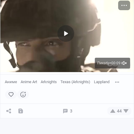
Пикабу
00:09
●
Аниме
Anime Art
Arknights
Texas (Arknights)
Lappland
3
44