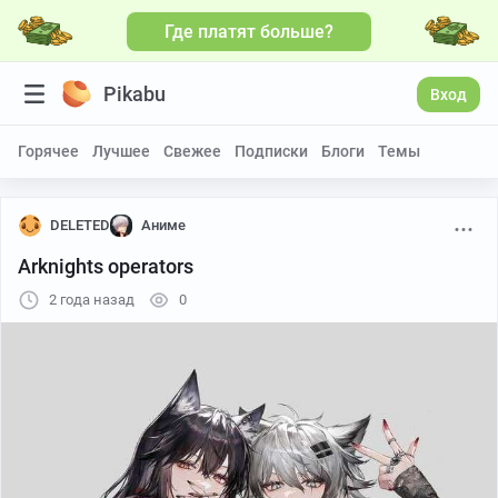
Где платят больше?
Больше видео
Pikabu
Вход
Горячее
Лучшее
Свежее
Подписки
Блоги
Темы
DELETED
Аниме
Arknights operators
2 года назад
0