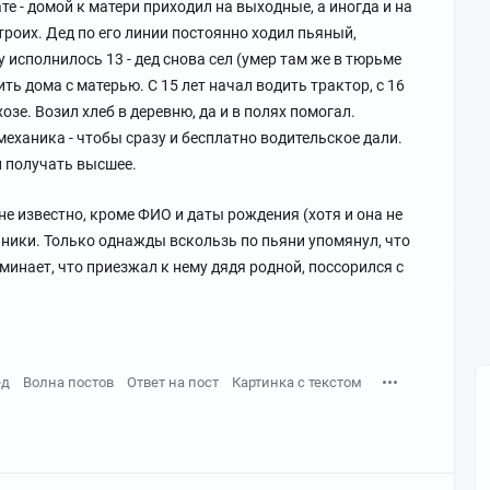
те - домой к матери приходил на выходные, а иногда и на
 троих. Дед по его линии постоянно ходил пьяный,
 исполнилось 13 - дед снова сел (умер там же в тюрьме
жить дома с матерью. С 15 лет начал водить трактор, с 16
озе. Возил хлеб в деревню, да и в полях помогал.
механика - чтобы сразу и бесплатно водительское дали.
л получать высшее.
не известно, кроме ФИО и даты рождения (хотя и она не
енники. Только однажды вскользь по пьяни упомянул, что
оминает, что приезжал к нему дядя родной, поссорился с
ед
Волна постов
Ответ на пост
Картинка с текстом