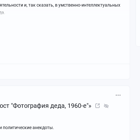
деятельности и, так сказать, в умственно-интеллектуальных
да.
пост "Фотография деда, 1960-е"»
 и политические анекдоты.