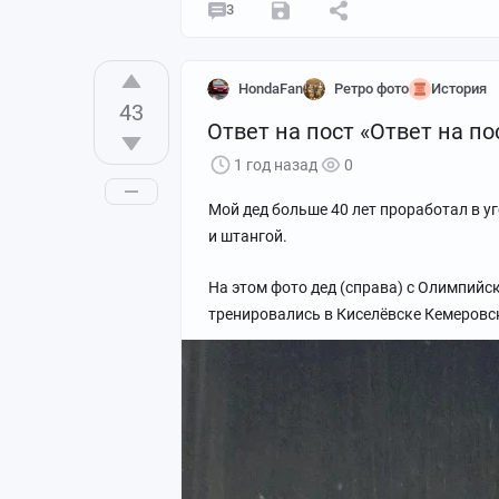
3
HondaFan
Ретро фото
История
43
Ответ на пост «Ответ на по
1 год назад
0
Мой дед больше 40 лет проработал в у
и штангой.
На этом фото дед (справа) с Олимпий
тренировались в Киселёвске Кемеровс