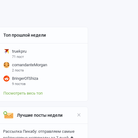
Топ прошлой недели
truekpru
71 пост
comandanteMorgan
2 поста
BringerOfShiza
9 постов
Посмотреть весь топ
Лучшие посты недели
Рассылка Пикабу: отправляем самые
🔥
рейтинговые материалы за 7 дней