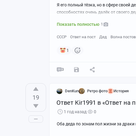
Я его полный тёзка, но в сфере своей 
способностях очень далёк от своего де
Показать полностью
1
СССР
Ответ на пост
Дед
Волна постов
1
3
DenKun
Ретро фото
История
19
Ответ Kir1991 в «Ответ на 
1 год назад
0
Оба деда по зонам пол жизни за драки