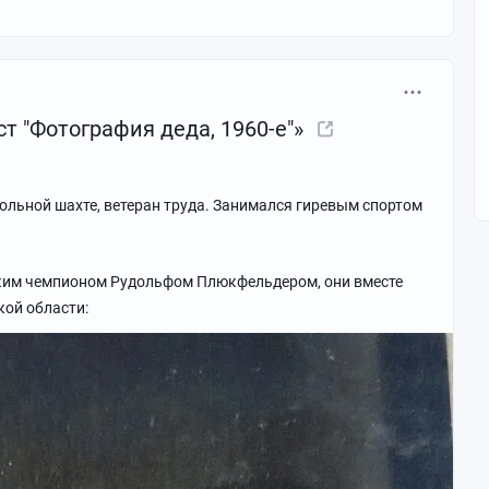
ст "Фотография деда, 1960-е"»
гольной шахте, ветеран труда. Занимался гиревым спортом
ским чемпионом Рудольфом Плюкфельдером, они вместе
кой области: