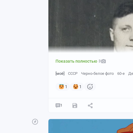
Показать полностью
3
[моё]
СССР
Черно-белое фото
60-е
Д
1
1
1