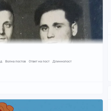
ед
Волна постов
Ответ на пост
Длиннопост