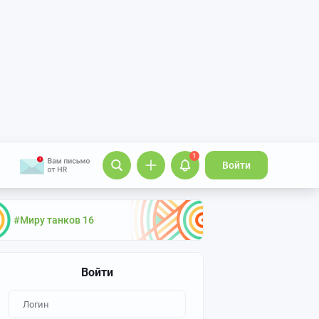
1
Войти
#Миру танков 16
Войти