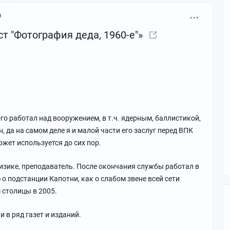
я
ст "Фотография деда, 1960-е"»
го работал над вооружением, в т.ч. ядерным, баллистикой,
, да на самом деле я и малой части его заслуг перед ВПК
ожет используется до сих пор.
изике, преподаватель. После окончания службы работал в
о подстанции Капотни, как о слабом звене всей сети
 столицы в 2005.
 в ряд газет и изданий.