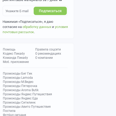
Подписаться
Нажимая «Подписаться», я даю
согласие на
обработку данных
и
условия
почтовых рассылок
.
Помощь
Правила соцсети
Кодекс Пикабу
О рекомендациях
Команда Пикабу
О компании
Моб. приложение
Промокоды Биг Гик
Промокоды Lamoda
Промокоды М.Видео
Промокоды Пятерочка
Промокоды Aroma Butik
Промокоды Яндекс Путешествия
Промокоды Яндекс Еда
Промокоды Ситилинк
Промокоды Авито Путешествия
Постила
Футбол сегодня