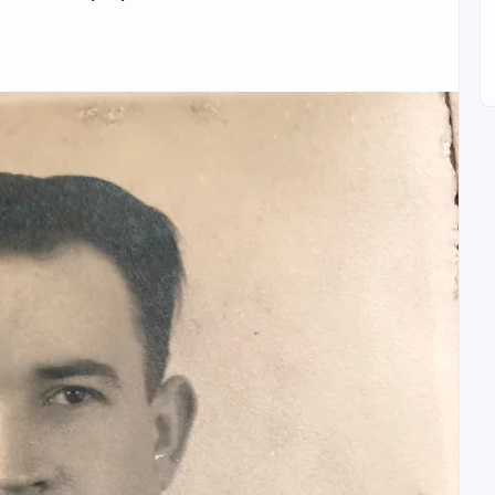
аний, история умалчивает: