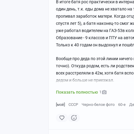
В итоге батя рос практически в интерна
один день, т.к. еды дома не хватало на
пропивал заработок матери. Когда отцу
спустя лет 5), а батя наконец-то смог 
уже работал водителем на ГАЗ-53в колх
Образование - 9 классов и ПТУ на авто
Только к 40 годам он выдохнул и пошё
Вообще про деда по этой линии ничего 
точно). Откуда родом, есть ли родств
всех расстреляли в 42м, хотя батя всп
дедом и больше не приезжал.
Показать полностью
1
[моё]
СССР
Черно-белое фото
60-е
Д